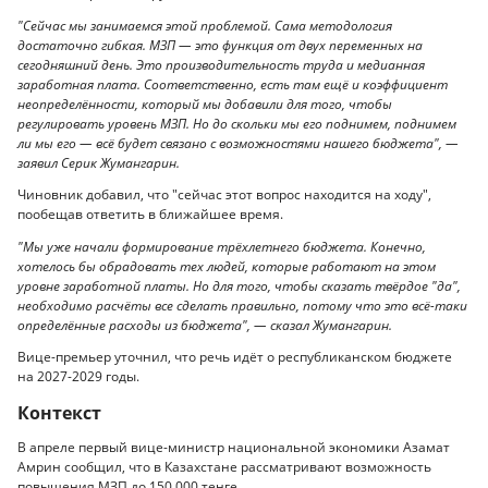
"Сейчас мы занимаемся этой проблемой. Сама методология
достаточно гибкая. МЗП — это функция от двух переменных на
сегодняшний день. Это производительность труда и медианная
заработная плата. Соответственно, есть там ещё и коэффициент
неопределённости, который мы добавили для того, чтобы
регулировать уровень МЗП. Но до скольки мы его поднимем, поднимем
ли мы его — всё будет связано с возможностями нашего бюджета", —
заявил Серик Жумангарин.
Чиновник добавил, что "сейчас этот вопрос находится на ходу",
пообещав ответить в ближайшее время.
"Мы уже начали формирование трёхлетнего бюджета. Конечно,
хотелось бы обрадовать тех людей, которые работают на этом
уровне заработной платы. Но для того, чтобы сказать твёрдое "да",
необходимо расчёты все сделать правильно, потому что это всё-таки
определённые расходы из бюджета", — сказал Жумангарин.
Вице-премьер уточнил, что речь идёт о республиканском бюджете
на 2027-2029 годы.
Контекст
В апреле первый вице-министр национальной экономики Азамат
Амрин сообщил, что в Казахстане рассматривают возможность
повышения МЗП до 150 000 тенге.