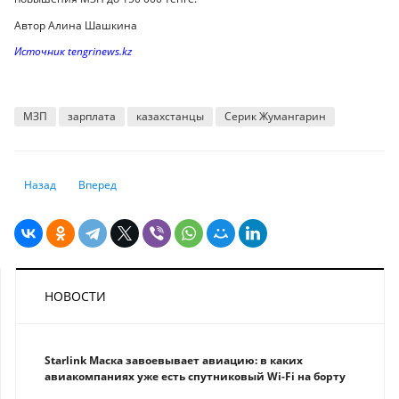
Автор Алина Шашкина
Источник tengrinews.kz
МЗП
зарплата
казахстанцы
Серик Жумангарин
Предыдущий: С 1 июля в Казахстане снизят максимальную ставку по 
Следующий: Война и нефть: МВФ неожиданно повысил прог
Назад
Вперед
НОВОСТИ
Starlink Маска завоевывает авиацию: в каких
авиакомпаниях уже есть спутниковый Wi-Fi на борту