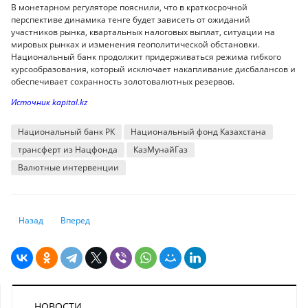
В монетарном регуляторе пояснили, что в краткосрочной
перспективе динамика тенге будет зависеть от ожиданий
участников рынка, квартальных налоговых выплат, ситуации на
мировых рынках и изменения геополитической обстановки.
Национальный банк продолжит придерживаться режима гибкого
курсообразования, который исключает накапливание дисбалансов и
обеспечивает сохранность золотовалютных резервов.
Источник kapital.kz
Национальный банк РК
Национальный фонд Казахстана
трансферт из Нацфонда
КазМунайГаз
Валютные интервенции
Предыдущий: Мажилис принял новый трехлетний бюджет
Следующий: Кредитная кабала: кто виноват в долгах казах
Назад
Вперед
НОВОСТИ