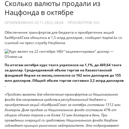
Сколько валюты продали из
Нацфонда в октябре
ОПУБЛИКОВАНО: 02.11.2023, 08:04
ПРОСМОТРОВ:
652
Обеспечение трансфертов для бюджета и приобретение акций
КазМунайГаза обошлось в 1,5 млрд долларов , сообщает kapital.kz со
ссылкой на пресс-службу Нацбанка.
По итогам октября курс тенге укрепился на 1,1%, до 469,64 тенге
за доллар. Среднедневной объем торгов на Казахстанской
фондовой бирже за месяц снизился со 162 млн долларов до 155
млн долларов. Общий объем торгов составил 3,2 млрд долларов
.
«Продажи валюты для обеспечения трансфертов из Национального
фонда для направления средств в республиканский бюджет и
приобретения акций «КазМунайГаза» за октябрь составили 1512 млн
долларов. Доля продаж из Национального фонда составила 47% от
общего объема торгов и не более 72 млн долларов в день. При
проведении операций со средствами Национального фонда Нацбанк
соблюдает принцип рыночного нейтралитета. Это подразумевает