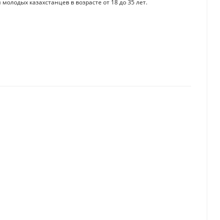
 молодых казахстанцев в возрасте от 18 до 35 лет.
ахстанцев с 1 июля
 с доставкой товаров с китайских маркетплейсов с 1 июля