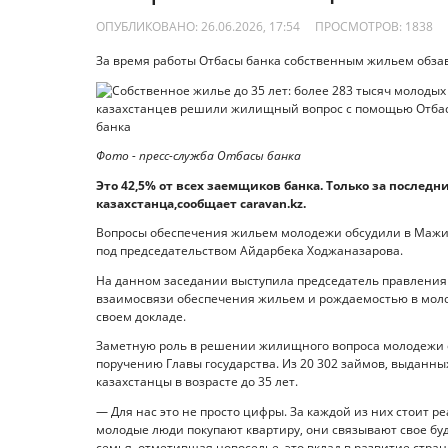
ОПУБЛИКОВАНО: 26.06.2026, 17:54
ПРОСМОТРОВ:
1838
За время работы Отбасы банка cобственным жильем обзаве
Фото - пресс-служба Отбасы банка
Это 42,5% от всех заемщиков банка. Только за последн
казахстанца,сообщает caravan.kz.
Вопросы обеспечения жильем молодежи обсудили в Мажил
под председательством Айдарбека Ходжаназарова.
На данном заседании выступила председатель правления 
взаимосвязи обеспечения жильем и рождаемостью в моло
своем докладе.
Заметную роль в решении жилищного вопроса молодежи сы
поручению Главы государства. Из 20 302 займов, выданных
казахстанцы в возрасте до 35 лет.
— Для нас это не просто цифры. За каждой из них стоит р
молодые люди покупают квартиру, они связывают свое буд
семья, отметившая новоселье, это вклад в развитие стра