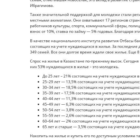
Ибрагимова.
Также значительной поддержкой для молодежи стали реги
местными акиматами. Они охватывают 17 регионов страны
работников культуры, спорта, коммунальной сферы, поли
взнос от 10%, ставка по займу — 5% годовых. Благодаря 
В качестве национального института развития Отбасы ба
состоящих на учете нуждающихся в жилье. За последние 
349 семей. Все они долгое время ждали свое жилье. Еще 8
Спрос на жилье в Казахстане по-прежнему высок. Сегодня 
них 53% нуждающихся в жилье – это молодежь.
До 25 лет – 21% состоящих на учете нуждающихся в
25–29 лет — 13,5% состоящих на учете нуждающихс
30–34 лет — 18,5% состоящих на учете нуждающихс
35–39 лет – 17,5% состоящих на учете нуждающихся
40–44 лет — 11,3% состоящих на учете нуждающихс
45–49 лет — 6,3% состоящих на учете нуждающихся
50–54 лет — 3,8% состоящих на учете нуждающихся
55–59 лет — 2,6% состоящих на учете нуждающихся
60–64 лет — 2% состоящих на учете нуждающихся в
65 лет и старше — 3,5% состоящих на учете нуждаю
Накопить на жилье и купить его по доступным условиям