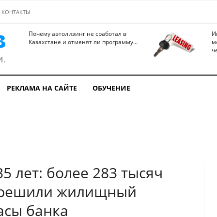
КОНТАКТЫ
Почему автолизинг не сработал в
И
Казахстане и отменят ли программу...
м
ч
РЕКЛАМА НА САЙТЕ
ОБУЧЕНИЕ
5 лет: более 283 тысяч
в решили жилищный
асы банка