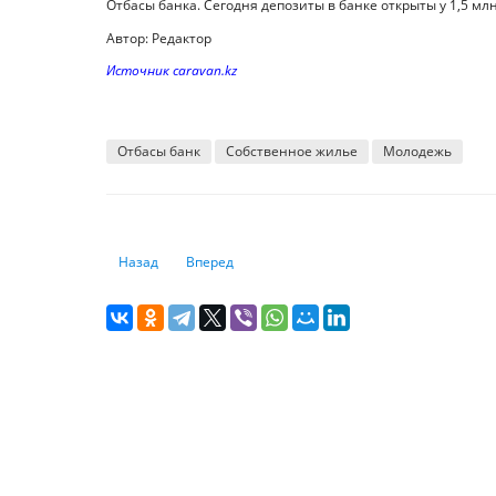
Отбасы банка. Сегодня депозиты в банке открыты у 1,5 млн
Автор: Редактор
Источник caravan.kz
Отбасы банк
Собственное жилье
Молодежь
Предыдущий: Новая Конституция: что изменится для каз
Следующий: В Jana Post рассказали, что станет
Назад
Вперед