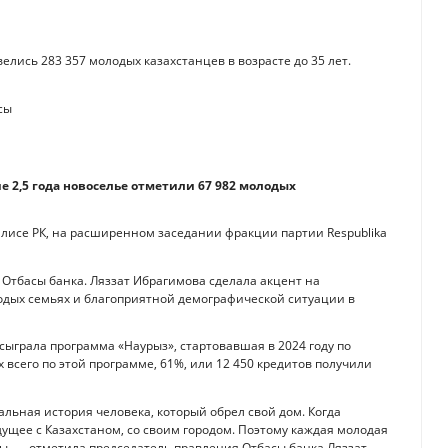
лись 283 357 молодых казахстанцев в возрасте до 35 лет.
ие 2,5 года новоселье отметили 67 982 молодых
исе РК, на расширенном заседании фракции партии Respublika
Отбасы банка. Ляззат Ибрагимова сделала акцент на
дых семьях и благоприятной демографической ситуации в
грала программа «Наурыз», стартовавшая в 2024 году по
 всего по этой программе, 61%, или 12 450 кредитов получили
еальная история человека, который обрел свой дом. Когда
ущее с Казахстаном, со своим городом. Поэтому каждая молодая
ны, — отметила председатель правления Отбасы банка Ляззат