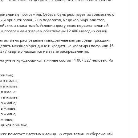
ональные программы. Отбасы банк реализует их совместно с
 и ориентированы на педагогов, медиков, журналистов,
цейских и спасателей. Условия доступные: первоначальный
этим программам жильем обеспечены 12 400 молодых семей.
нк активно распределяет квадратные метры среди граждан,
девять месяцев арендные и кредитные квартиры получили 16
 377 квартир находятся на этапе распределения.
на учете нуждающихся в жилье состоят 1 067 327 человек. Из
 жилье;
я в жилье;
я в жилье;
 в жилье;
я в жилье;
 в жилье;
 в жилье;
 в жилье;
 жилье;
щихся в жилье.
 также помогает система жилищных строительных сбережений