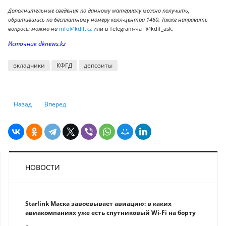
Дополнительные сведения по данному материалу можно получить,
обратившись по бесплатному номеру колл-центра 1460. Также направить
вопросы можно на
info@kdif.kz
или в Telegram-чат @kdif_ask.
Источник dknews.kz
вкладчики
КФГД
депозиты
Предыдущий: Какие виды депозитов казахстанцы чаще выбирают для
Следующий: Societe Generale продает подразделения Priva
Назад
Вперед
НОВОСТИ
Starlink Маска завоевывает авиацию: в каких
авиакомпаниях уже есть спутниковый Wi-Fi на борту