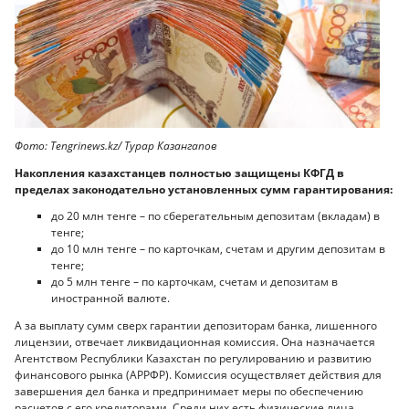
Фото: Tengrinews.kz/ Турар Казангапов
Накопления казахстанцев полностью защищены КФГД в
пределах законодательно установленных сумм гарантирования:
до 20 млн тенге – по сберегательным депозитам (вкладам) в
тенге;
до 10 млн тенге – по карточкам, счетам и другим депозитам в
тенге;
до 5 млн тенге – по карточкам, счетам и депозитам в
иностранной валюте.
А за выплату сумм сверх гарантии депозиторам банка, лишенного
лицензии, отвечает ликвидационная комиссия. Она назначается
Агентством Республики Казахстан по регулированию и развитию
финансового рынка (АРРФР). Комиссия осуществляет действия для
завершения дел банка и предпринимает меры по обеспечению
расчетов с его кредиторами. Среди них есть физические лица,