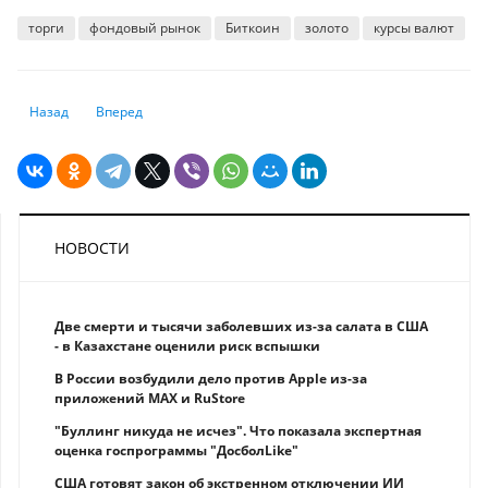
торги
фондовый рынок
Биткоин
золото
курсы валют
Предыдущий: В 2025 году индекс S&P500 может вырасти минимум на
Следующий: Курс доллара подобрался к историческому реко
Назад
Вперед
НОВОСТИ
Две смерти и тысячи заболевших из-за салата в США
- в Казахстане оценили риск вспышки
В России возбудили дело против Apple из-за
приложений MAX и RuStore
"Буллинг никуда не исчез". Что показала экспертная
оценка госпрограммы "ДосболLike"
США готовят закон об экстренном отключении ИИ