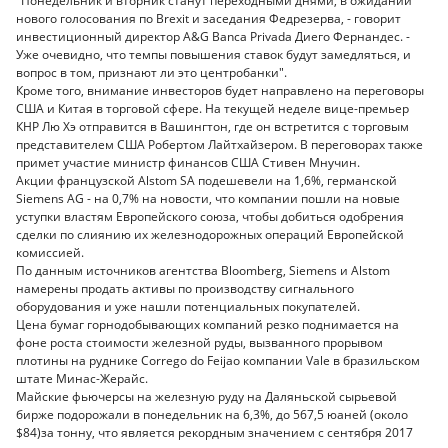
"Понедельник и вторник станут переходными днями, в ожидании
нового голосования по Brexit и заседания Федрезерва, - говорит
инвестиционный директор A&G Banca Privada Диего Фернандес. -
Уже очевидно, что темпы повышения ставок будут замедляться, и
вопрос в том, признают ли это центробанки".
Кроме того, внимание инвесторов будет направлено на переговоры
США и Китая в торговой сфере. На текущей неделе вице-премьер
КНР Лю Хэ отправится в Вашингтон, где он встретится с торговым
представителем США Робертом Лайтхайзером. В переговорах также
примет участие министр финансов США Стивен Мнучин.
Акции французской Alstom SA подешевели на 1,6%, германской
Siemens AG - на 0,7% на новости, что компании пошли на новые
уступки властям Европейского союза, чтобы добиться одобрения
сделки по слиянию их железнодорожных операций Европейской
комиссией.
По данным источников агентства Bloomberg, Siemens и Alstom
намерены продать активы по производству сигнального
оборудования и уже нашли потенциальных покупателей.
Цена бумаг горнодобывающих компаний резко поднимается на
фоне роста стоимости железной руды, вызванного прорывом
плотины на руднике Corrego do Feijao компании Vale в бразильском
штате Минас-Жерайс.
Майские фьючерсы на железную руду на Даляньской сырьевой
бирже подорожали в понедельник на 6,3%, до 567,5 юаней (около
$84)за тонну, что является рекордным значением с сентября 2017