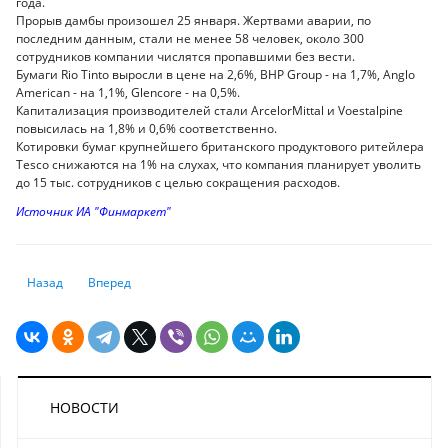
года.
Прорыв дамбы произошел 25 января. Жертвами аварии, по
последним данным, стали не менее 58 человек, около 300
сотрудников компании числятся пропавшими без вести.
Бумаги Rio Tinto выросли в цене на 2,6%, BHP Group - на 1,7%, Anglo
American - на 1,1%, Glencore - на 0,5%.
Капитализация производителей стали ArcelorMittal и Voestalpine
повысилась на 1,8% и 0,6% соответственно.
Котировки бумаг крупнейшего британского продуктового ритейлера
Tesco снижаются на 1% на слухах, что компания планирует уволить
до 15 тыс. сотрудников с целью сокращения расходов.
Источник ИА "Финмаркет"
Предыдущий: Чего ждут глобальные инвесторы от 2019 года?
Следующий: Волатильность на рынках может усилиться на
Назад
Вперед
НОВОСТИ