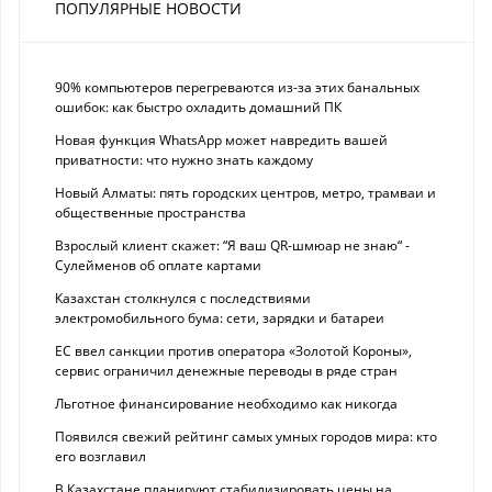
ПОПУЛЯРНЫЕ НОВОСТИ
90% компьютеров перегреваются из-за этих банальных
ошибок: как быстро охладить домашний ПК
Новая функция WhatsApp может навредить вашей
приватности: что нужно знать каждому
Новый Алматы: пять городских центров, метро, трамваи и
общественные пространства
Взрослый клиент скажет: “Я ваш QR-шмюар не знаю“ -
Сулейменов об оплате картами
Казахстан столкнулся с последствиями
электромобильного бума: сети, зарядки и батареи
ЕС ввел санкции против оператора «Золотой Короны»,
сервис ограничил денежные переводы в ряде стран
Льготное финансирование необходимо как никогда
Появился свежий рейтинг самых умных городов мира: кто
его возглавил
В Казахстане планируют стабилизировать цены на