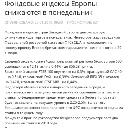
Фондовые индексы Европы
снижаются в понедельник
ОПУБЛИКОВАНО: 29.01.2019, 09:30
ПРОСМОТРОВ:
621
Фондовые индексы стран Западной Европы демонстрируют
снижение в ходе торгов в понедельник. Инвесторы ждут заседания
Федеральной резервной системы (ФРС) США и голосования по
новому проекту Brexit в британском парламенте, намеченного на 29
января.
Сводный индекс крупнейших предприятий региона Stoxx Europe 600
уменьшился к 12:18 мск на 0,44% - до 356,28 пункта.
Британский индекс FTSE 100 опустился на 0,3%, французский CAC 40
- на 0,54%, германский DAX - на 0,39%. Испанский IBEX 35 снизился
на 0,42%, итальянский FTSE MIB - на 0,44%.
Федрезерв объявит итоги январского заседания в среду, и
практически никто из участников рынка не сомневается в том, что
ставка по федеральным кредитным средствам (federal funds rate)
будет оставлена на текущем уровне в 2,25-2,5%. Более того,
большинство инвесторов полагает, что ФРС воздержится от подъема
ставки в текущем году.
Между тем прогноз руководства Федрезерва предусматривает два
повышения ставки в 2019 году.