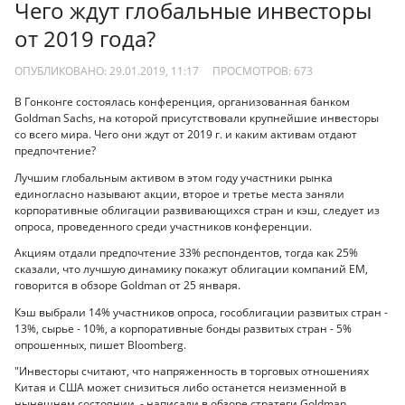
Чего ждут глобальные инвесторы
от 2019 года?
ОПУБЛИКОВАНО: 29.01.2019, 11:17
ПРОСМОТРОВ:
673
В Гонконге состоялась конференция, организованная банком
Goldman Sachs, на которой присутствовали крупнейшие инвесторы
со всего мира. Чего они ждут от 2019 г. и каким активам отдают
предпочтение?
Лучшим глобальным активом в этом году участники рынка
единогласно называют акции, второе и третье места заняли
корпоративные облигации развивающихся стран и кэш, следует из
опроса, проведенного среди участников конференции.
Акциям отдали предпочтение 33% респондентов, тогда как 25%
сказали, что лучшую динамику покажут облигации компаний EM,
говорится в обзоре Goldman от 25 января.
Кэш выбрали 14% участников опроса, гособлигации развитых стран -
13%, сырье - 10%, а корпоративные бонды развитых стран - 5%
опрошенных, пишет Bloomberg.
"Инвесторы считают, что напряженность в торговых отношениях
Китая и США может снизиться либо останется неизменной в
нынешнем состоянии, - написали в обзоре стратеги Goldman,