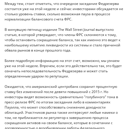
Между тем, стоит отметить, что очередное заседание Федрезерва
состоится уже на этой неделе и сейчас инвесторами обсуждается не
столько уровень ставки, сколько возможная пауза в процессе
нормализации балансового счета ФРС.
В минувшую пятницу издание The Wall Street Journal выпустило
статью, в которой утверждает, что члены ФРС склоняются к тому,
чтобы остановить сокращение баланса, так как именно это ведет к
наибольшему изъятию ликвидности из системы и стало причиной
обвала рынков в конце прошлого года.
Более подробную информацию на этот счет, возможно, мы узнаем
уже на этой неделе. Впрочем, если это действительно так, это будет
означать непоследовательность Федрезерва и может стать
определенным ударом по репутации.
Ожидается, что американский центробанк сохранит процентную
ставку без изменений после девяти повышений с 2015 г. Но
инвесторы видят возможность сравнительно "голубиного" тона в
пресс-релизе ФРС по итогам заседания либо в комментариях
Пауэлла, что может способствовать снижению доходности
облигаций. Участников рынка также интересуют любые намеки о
том, не приближается ли регулятор к завершению процесса
сокращения активов на своем балансе, которые в сочетании с
договоренностью о возобновлении работы федерального