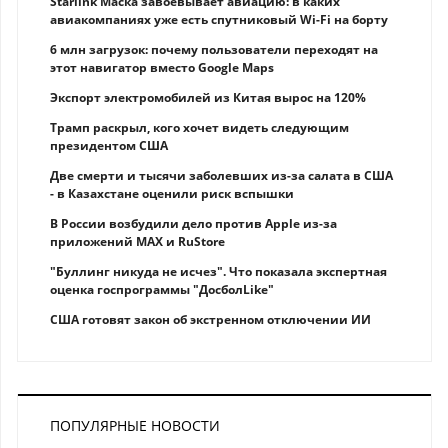
Starlink Маска завоевывает авиацию: в каких
авиакомпаниях уже есть спутниковый Wi-Fi на борту
6 млн загрузок: почему пользователи переходят на
этот навигатор вместо Google Maps
Экспорт электромобилей из Китая вырос на 120%
Трамп раскрыл, кого хочет видеть следующим
президентом США
Две смерти и тысячи заболевших из-за салата в США
- в Казахстане оценили риск вспышки
В России возбудили дело против Apple из-за
приложений MAX и RuStore
"Буллинг никуда не исчез". Что показала экспертная
оценка госпрограммы "ДосболLike"
США готовят закон об экстренном отключении ИИ
ПОПУЛЯРНЫЕ НОВОСТИ