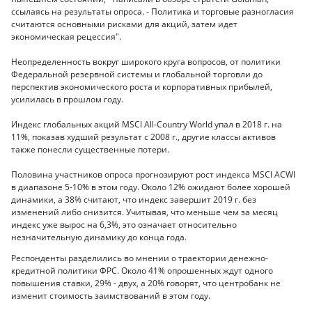
ссылаясь на результаты опроса. - Политика и торговые разногласия
считаются основными рисками для акций, затем идет
экономическая рецессия".
Неопределенность вокруг широкого круга вопросов, от политики
Федеральной резервной системы и глобальной торговли до
перспектив экономического роста и корпоративных прибылей,
усилилась в прошлом году.
Индекс глобальных акций MSCI All-Country World упал в 2018 г. на
11%, показав худший результат с 2008 г., другие классы активов
также понесли существенные потери.
Половина участников опроса прогнозируют рост индекса MSCI ACWI
в диапазоне 5-10% в этом году. Около 12% ожидают более хорошей
динамики, а 38% считают, что индекс завершит 2019 г. без
изменений либо снизится. Учитывая, что меньше чем за месяц
индекс уже вырос на 6,3%, это означает относительно
незначительную динамику до конца года.
Респонденты разделились во мнении о траектории денежно-
кредитной политики ФРС. Около 41% опрошенных ждут одного
повышения ставки, 29% - двух, а 20% говорят, что центробанк не
изменит стоимость заимствований в этом году.