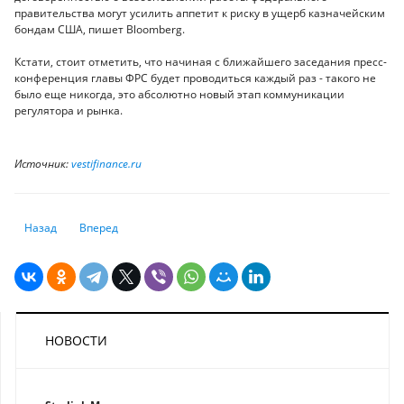
правительства могут усилить аппетит к риску в ущерб казначейским
бондам США, пишет Bloomberg.
Кстати, стоит отметить, что начиная с ближайшего заседания пресс-
конференция главы ФРС будет проводиться каждый раз - такого не
было еще никогда, это абсолютно новый этап коммуникации
регулятора и рынка.
Источник:
vestifinance.ru
Предыдущий: «Баспана» разместит на KASE облигации на 5 миллиардо
Следующий: Фондовые индексы Европы снижаются в поне
Назад
Вперед
НОВОСТИ