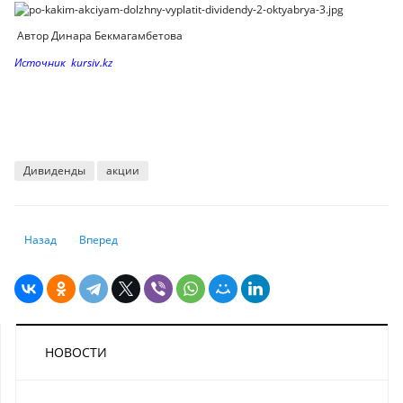
Автор Динара Бекмагамбетова
Источник kursiv.kz
Дивиденды
акции
Предыдущий: Инвесторы ожидают выздоровление Трампа для роста 
Следующий: Уроки пандемии: какие угрозы нависли над х
Назад
Вперед
НОВОСТИ