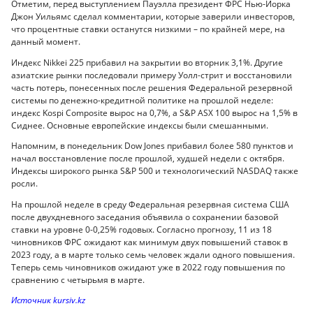
Отметим, перед выступлением Пауэлла президент ФРС Нью-Йорка
Джон Уильямс сделал комментарии, которые заверили инвесторов,
что процентные ставки останутся низкими – по крайней мере, на
данный момент.
Индекс Nikkei 225 прибавил на закрытии во вторник 3,1%. Другие
азиатские рынки последовали примеру Уолл-стрит и восстановили
часть потерь, понесенных после решения Федеральной резервной
системы по денежно-кредитной политике на прошлой неделе:
индекс Kospi Composite вырос на 0,7%, а S&P ASX 100 вырос на 1,5% в
Сиднее. Основные европейские индексы были смешанными.
Напомним, в понедельник Dow Jones прибавил более 580 пунктов и
начал восстановление после прошлой, худшей недели с октября.
Индексы широкого рынка S&P 500 и технологический NASDAQ также
росли.
На прошлой неделе в среду Федеральная резервная система США
после двухдневного заседания объявила о сохранении базовой
ставки на уровне 0-0,25% годовых. Согласно прогнозу, 11 из 18
чиновников ФРС ожидают как минимум двух повышений ставок в
2023 году, а в марте только семь человек ждали одного повышения.
Теперь семь чиновников ожидают уже в 2022 году повышения по
сравнению с четырьмя в марте.
Источник kursiv.kz