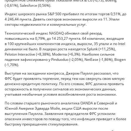
процентное снижение бумаг показали Merck & Co (-0,73), Boeing
(-0,61%), Salesforce (0,56%).
Индекс широкого рынка S&P 500 прибавил по итогам торгов 0,51%, до
4 246,44 пункта. Девять секторов экономики выросли из 11. Упали
секторы недвижимости и коммунальных услуг.
Технологический индекс NASDAQ обновил свой рекорд,
повысившись на 0,79%, до 14 253,27 пункта. 64 компании, входящие
в 100 крупнейших компонентов индекса, выросли, 35 упали и по Intel
динамики не было. В лидерах роста находятся Splunk (+11,25%),
Peloton Interactive (+8,38%), Moderna (+6,3%). Наиболее сильное
падение зафиксировано у Pinduoduo (-2,05%), NetEase (-1,86%), Biogen
(-1,70%).
Выступая на заседании конгресса, Джером Пауэлл рассказал, что
ФРС будет проявлять терпение, перед тем как свернуть свою мягкую
денежно-кредитную политику. По его словам, ФРС должна проявить
осторожность в получении сигналов из экономических данных,
учитывая необычные условия возобновления роста экономики.
По словам старшего рыночного аналитика OANDA в Северной и
Южной Америке Эдварда Мойя, акции США выросли после
выступления Пауэлла. Заявления председателя ФРС успокоили
опасения инвесторов по поводу того, что инфляция приведет к более
быстрому прекращению стимулирования.