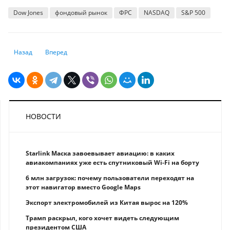
Dow Jones
фондовый рынок
ФРС
NASDAQ
S&P 500
Предыдущий: Мировые рынки снижаются на новых опасениях по кор
Следующий: Почему инвесторы не лучше спекулянтов
Назад
Вперед
НОВОСТИ
Starlink Маска завоевывает авиацию: в каких
авиакомпаниях уже есть спутниковый Wi-Fi на борту
6 млн загрузок: почему пользователи переходят на
этот навигатор вместо Google Maps
Экспорт электромобилей из Китая вырос на 120%
Трамп раскрыл, кого хочет видеть следующим
президентом США