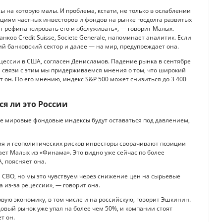
ы на которую малы. И проблема, кстати, не только в ослаблении
циям частных инвесторов и фондов на рынке госдолга развитых
ут рефинансировать его и обслуживать», — говорит Малых.
ков Credit Suisse, Societe Generale, напоминает аналитик. Если
ий банковский сектор и далее — на мир, предупреждает она.
цессии в США, согласен Денисламов. Падение рынка в сентябре
В связи с этим мы придерживаемся мнения о том, что широкий
 он. По его мнению, индекс S&P 500 может снизиться до 3 400
ся ли это России
е мировые фондовые индексы будут оставаться под давлением,
ия и геополитических рисков инвесторы сворачивают позиции
ет Малых из «Финама». Это видно уже сейчас по более
, поясняет она.
а СВО, но мы это чувствуем через снижение цен на сырьевые
из-за рецессии», — говорит она.
вую экономику, в том числе и на российскую, говорит Эшкинин.
овый рынок уже упал на более чем 50%, и компании стоят
т он.