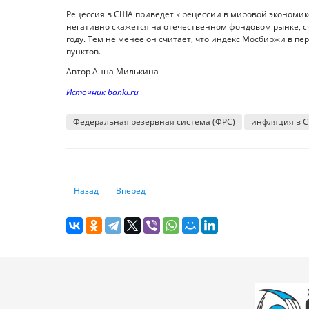
Рецессия в США приведет к рецессии в мировой экономике
негативно скажется на отечественном фондовом рынке, счи
году. Тем не менее он считает, что индекс Мосбиржи в пе
пунктов.
Автор Анна Милькина
Источник banki.ru
Федеральная резервная система (ФРС)
инфляция в 
Предыдущий: Спасительная гавань: как защитить свои д
Следующий: Куда катится доллар: что происхо
Назад
Вперед