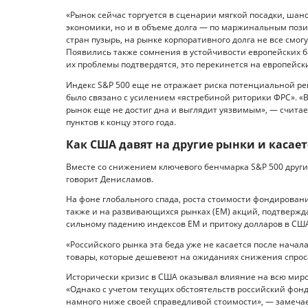
«Рынок сейчас торгуется в сценарии мягкой посадки, шанс
экономики, но и в объеме долга — по маржинальным пози
стран пузырь, на рынке корпоративного долга не все смог
Появились также сомнения в устойчивости европейских бан
их проблемы подтвердятся, это перекинется на европейск
Индекс S&P 500 еще не отражает риска потенциальной ре
было связано с усилением «ястребиной риторики ФРС». «
рынок еще не достиг дна и выглядит уязвимым», — считает
пунктов к концу этого года.
Как США давят на другие рынки и касает
Вместе со снижением ключевого бенчмарка S&P 500 други
говорит Денисламов.
На фоне глобального спада, роста стоимости фондирован
также и на развивающихся рынках (ЕМ) акций, подтвержда
сильному падению индексов ЕМ и притоку долларов в США
«Российского рынка эта беда уже не касается после начал
товары, которые дешевеют на ожиданиях снижения спроса 
Исторически кризис в США оказывал влияние на всю миро
«Однако с учетом текущих обстоятельств российский фонд
намного ниже своей справедливой стоимости», — замечае