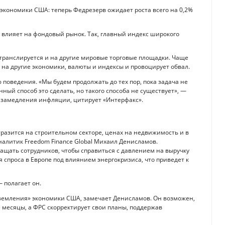
 экономики США: теперь Федрезерв ожидает роста всего на 0,2%
влияет на фондовый рынок. Так, главный индекс широкого
транслируется и на другие мировые торговые площадки. Чаще
на другие экономики, валюты и индексы и провоцирует обвал.
поведения. «Мы будем продолжать до тех пор, пока задача не
ный способ это сделать, но такого способа не существует», —
 замедления инфляции, цитирует «Интерфакс».
азится на строительном секторе, ценах на недвижимость и в
налитик Freedom Finance Global Михаил Денисламов.
ащать сотрудников, чтобы справиться с давлением на выручку
я спроса в Европе под влиянием энергокризиса, что приведет к
 полагает он.
риземления» экономики США, замечает Денисламов. Он возможен,
месяцы, а ФРС скорректирует свои планы, поддержав