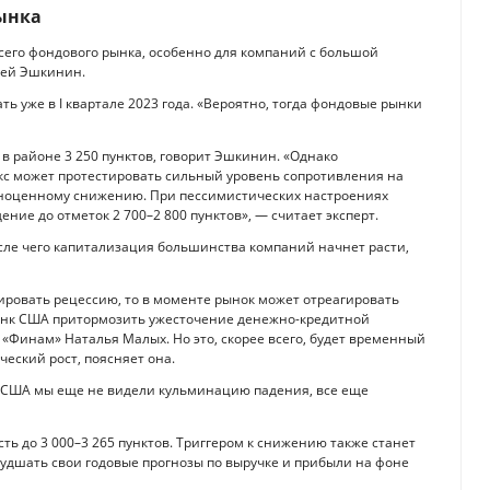
ынка
его фондового рынка, особенно для компаний с большой
рей Эшкинин.
ь уже в I квартале 2023 года. «Вероятно, тогда фондовые рынки
к в районе 3 250 пунктов, говорит Эшкинин. «Однако
кс может протестировать сильный уровень сопротивления на
полноценному снижению. При пессимистических настроениях
ение до отметок 2 700–2 800 пунктов», — считает эксперт.
осле чего капитализация большинства компаний начнет расти,
ировать рецессию, то в моменте рынок может отреагировать
банк США притормозить ужесточение денежно-кредитной
 «Финам» Наталья Малых. Но это, скорее всего, будет временный
ческий рост, поясняет она.
й США мы еще не видели кульминацию падения, все еще
сть до 3 000–3 265 пунктов. Триггером к снижению также станет
худшать свои годовые прогнозы по выручке и прибыли на фоне