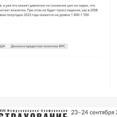
, а уже это окажет давление на снижение цен на сырье, что
тает аналитик. При этом не будет такого падения, как в 2008
рвом полугодии 2023 года окажется на уровне 1 400–1 500
США
Денежно-кредитная политика ФРС
еньги от кризисов
дит с американской валютой в Казахстане