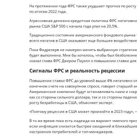
На протяжении года ФРС также ухудшает прогноз по росту
по итогам 2022 года.
Агрессивная денежно-кредитная политика ФРС негативно 
рынка США S&P 500 с начала года упал на 20,5%.
Традиционно состояние американского фондового рынка 
всего негатив в США оказывает еще большее воздействие 
Пока Федрезерв не намерен менять выбранную стратегию 
будет выполнена. Мне бы хотелось, чтобы был безболезнен
сказал глава ФРС Джером Пауэлл о повышении ставки для
Сигналы ФРС и реальность рецессии
Повышение ставки ФРС до уровней выше 4% негативно отр
конечном счете на совокупном спросе, говорит старший а
Американские компании будут останавливать наем и сокр
как со стороны сильного доллара, так и со стороны падени
росту безработицы в США, объясняет эксперт.
«Поэтому рецессия в США может произойти в 2023 году», —
В то же время пока есть надежда на вариант «мягкого п
если инфляция снизится быстрее ожиданий в ближайшие 
настроения потребителей и топ-менеджеров.