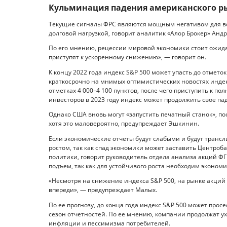
Кульминация падения американского р
Текущие сигналы ФРС являются мощным негативом для вс
долговой нагрузкой, говорит аналитик «Алор Брокер» Анд
По его мнению, рецессии мировой экономики стоит ожидат
приступят к ускоренному снижению», — говорит он.
К концу 2022 года индекс S&P 500 может упасть до отмето
краткосрочно на мнимых оптимистических новостях инде
отметках 4 000–4 100 пунктов, после чего приступить к 
инвесторов в 2023 году индекс может продолжить свое пад
Однако США вновь могут «запустить печатный станок», п
хотя это маловероятно, предупреждает Эшкинин.
Если экономические отчеты будут слабыми и будут трансл
ростом, так как спад экономики может заставить Центро
политики, говорит руководитель отдела анализа акций ФГ
подъем, так как для устойчивого роста необходим экономи
«Несмотря на снижение индекса S&P 500, на рынке акци
впереди», — предупреждает Малых.
По ее прогнозу, до конца года индекс S&P 500 может просе
сезон отчетностей. По ее мнению, компании продолжат у
инфляции и пессимизма потребителей.