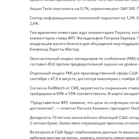
Акции Tesla опустились на 0,7%, ограничив рост S&P 500.
Сектор информационных технологий подскочил на 1,2%. К
2,6%.
Тем временем инвесторы ждут комментарии Пауэлла, котор
комментарии главы ФРС-Филадельфия Патрика Харкера. Пр
владельцев малого бизнеса для обсуждения мер поддержк
Кливленд Лоретты Местер.
Окончательный индекс менеджеров по снабжению (PMI) от
составил 49,8 против предварительной оценки на уровне 4
Отдельный индекс PMI для производственной сферы США от
сентябре с 47,6 в августе, достигнув максимума с ноября 2
Согласно FedWatch от CME, вероятность сохранения ставо
трейдерами в 69% и 55% соответственно. В марте ожидает
"Представители ФРС заявили, что цель по инфляции остае
достижения", — отметил Расселл Хакманн, президент Hack
Доходность 10-летних казначейских облигаций США сегод
2-летних бумаг, более явно отражающая прогнозы относи
Во вторник в США будут опубликованы данные по вакансия
рабочим местам за месяц, надеясь получить представлен