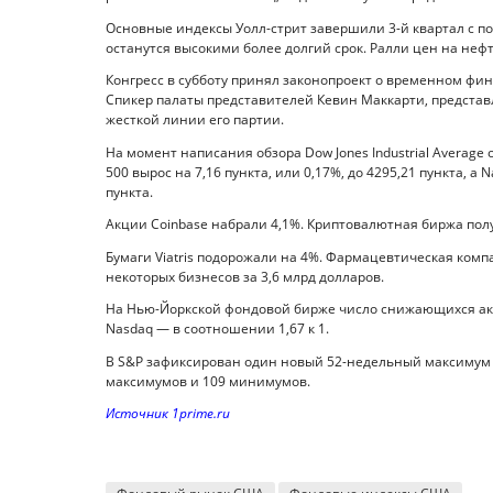
Основные индексы Уолл-стрит завершили 3-й квартал с по
останутся высокими более долгий срок. Ралли цен на неф
Конгресс в субботу принял законопроект о временном фи
Спикер палаты представителей Кевин Маккарти, предста
жесткой линии его партии.
На момент написания обзора Dow Jones Industrial Average о
500 вырос на 7,16 пункта, или 0,17%, до 4295,21 пункта, а 
пункта.
Акции Coinbase набрали 4,1%. Криптовалютная биржа пол
Бумаги Viatris подорожали на 4%. Фармацевтическая комп
некоторых бизнесов за 3,6 млрд долларов.
На Нью-Йоркской фондовой бирже число снижающихся акц
Nasdaq — в соотношении 1,67 к 1.
В S&P зафиксирован один новый 52-недельный максимум 
максимумов и 109 минимумов.
Источник 1prime.ru