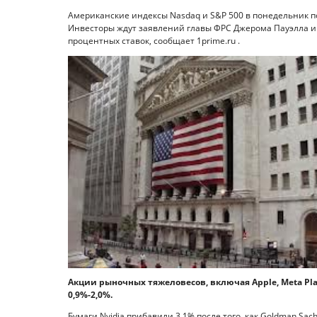
Американские индексы Nasdaq и S&P 500 в понедельник 
Инвесторы ждут заявлений главы ФРС Джерома Пауэлла и
процентных ставок, сообщает 1prime.ru .
Акции рыночных тяжеловесов, включая Apple, Meta Plat
0,9%-2,0%.
Бумаги Nvidia прибавили 3,1% после того, как Goldman Sac