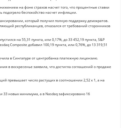
нижением на фоне страхов насчет того, что процентные ставки
ть подогрело беспокойство насчет инфляции.
нансировании, который получил полную поддержку демократов.
вляющий республиканцев, отказался от требований сторонников
пустился на 55,31 пункта, или 0,17%, до 33 452,19 пункта, S&P
Nasdaq Composite добавил 100,19 пункта, или 0,76%, до 13 319,51
учила в Сингапуре от центробанка платежную лицензию.
ания в воскресенье заявила, что достигла соглашений о продаже
ий превышает число растущих в соотношении 2,52 к 1, а на
и 33 новых минимума, а в Nasdaq зафиксировано 16