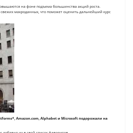
повышаются на фоне подъема большинства акций роста.
 свежих макроданных, что поможет оценить дальнейший курс
forms*, Amazon.com, Alphabet и Microsoft подорожали на
hs добавил их в свой список фаворитов.