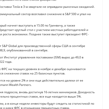
 Поставки Tesla в 3-м квартале не оправдали рыночных ожиданий.
оммунальный сектор возглавил снижение в S&P 500 и упал на
ый начнет выступать в 15.00 по Гринвичу, а также
едстоит круглый стол с участием местных работодателей и
и роста экономики. Позднее также выступит президент ФРС-
 S&P Global для производственной сферы США в сентябре
8,9, опубликованной в сентябре.
 Институт управления поставками (ISM) вырос до 49,0 в
022 года.
к ФРС на текущих уровнях в ноябре и декабре оценивается
ся снижение ставок на 25 базисных пунктов.
тся на уровне 2% и они еще действительно далеки от ее
mann Wealth Partners.
ня подросла, вновь достигнув 16-летних минимумов. Доходность
тельно процентных ставок, все еще находится выше 5%.
м, а в конце недели инвесторы будут следить за статистикой по
ие о курсе ФРС в отношении процентных ставок.