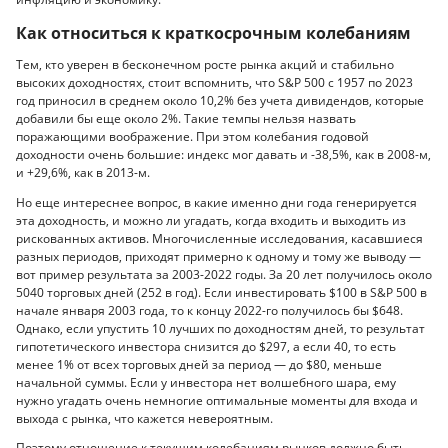
Как относиться к краткосрочным колебаниям
Тем, кто уверен в бесконечном росте рынка акций и стабильно
высоких доходностях, стоит вспомнить, что S&P 500 c 1957 по 2023
год приносил в среднем около 10,2% без учета дивидендов, которые
добавили бы еще около 2%. Такие темпы нельзя назвать
поражающими воображение. При этом колебания годовой
доходности очень большие: индекс мог давать и -38,5%, как в 2008-м,
и +29,6%, как в 2013-м.
Но еще интереснее вопрос, в какие именно дни года генерируется
эта доходность, и можно ли угадать, когда входить и выходить из
рискованных активов. Многочисленные исследования, касавшиеся
разных периодов, приходят примерно к одному и тому же выводу —
вот пример результата за 2003-2022 годы. За 20 лет получилось около
5040 торговых дней (252 в год). Если инвестировать $100 в S&P 500 в
начале января 2003 года, то к концу 2022-го получилось бы $648.
Однако, если упустить 10 лучших по доходностям дней, то результат
гипотетического инвестора снизится до $297, а если 40, то есть
менее 1% от всех торговых дней за период — до $80, меньше
начальной суммы. Если у инвестора нет волшебного шара, ему
нужно угадать очень немногие оптимальные моменты для входа и
выхода с рынка, что кажется невероятным.
Поэтому отношение к текущим колебаниям рынков должно быть