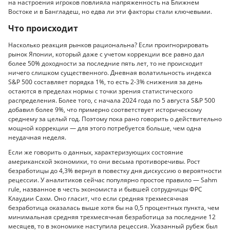
на настроения игроков повлияла напряженность на Ближнем
Востоке и в Бангладеш, но едва ли эти факторы стали ключевыми.
Что происходит
Насколько реакция рынков рациональна? Если проигнорировать
рынок Японии, который даже с учетом коррекции все равно дал
более 50% доходности за последние пять лет, то не происходит
ничего слишком существенного. Дневная волатильность индекса
S&P 500 составляет порядка 1%, то есть 2-3% снижения за день
остаются в пределах нормы с точки зрения статистического
распределения. Более того, с начала 2024 года по 5 августа S&P 500
добавил более 9%, что примерно соответствует историческому
среднему за целый год. Поэтому пока рано говорить о действительно
мощной коррекции — для этого потребуется больше, чем одна
неудачная неделя.
Если же говорить о данных, характеризующих состояние
американской экономики, то они весьма противоречивы. Рост
безработицы до 4,3% вернул в повестку дня дискуссию о вероятности
рецессии. У аналитиков сейчас популярно простое правило — Sahm
rule, названное в честь экономиста и бывшей сотрудницы ФРС
Клаудии Сахм. Оно гласит, что если средняя трехмесячная
безработица оказалась выше хотя бы на 0,5 процентных пункта, чем
минимальная средняя трехмесячная безработица за последние 12
месяцев, то в экономике наступила рецессия. Указанный рубеж был