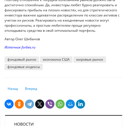
достаточно спокойным. Да, инвесторы любят бурно реагировать и
фиксировать прибыль на плохих новостях, но для стратегического
инвестора важнее адекватное распределение по классам активов с
учетом их рисков. Реагировать на ежедневные новости могут
профессионалы, а простым любителям проще регулярно
откладывать средства в свой оптимальный портфель.
Автор Олег Шибанов
Источник forbes.ru
фондовый рынок
экономика США
мировые рынки
фондовые индексы
Предыдущий: Среднесрочная техническая картина – медвежья
Следующий: Станет ли обвал фондовых рынков прологом к 
Назад
Вперед
НОВОСТИ