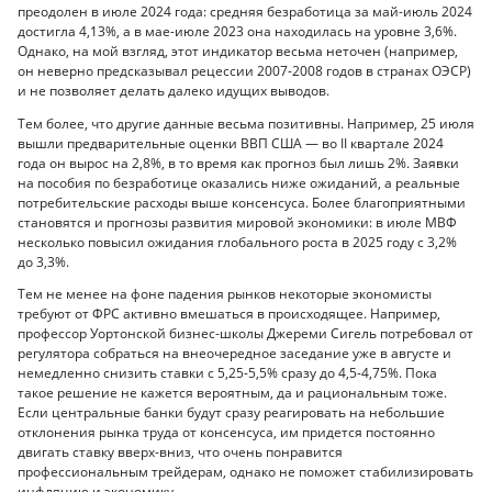
преодолен в июле 2024 года: средняя безработица за май-июль 2024
достигла 4,13%, а в мае-июле 2023 она находилась на уровне 3,6%.
Однако, на мой взгляд, этот индикатор весьма неточен (например,
он неверно предсказывал рецессии 2007-2008 годов в странах ОЭСР)
и не позволяет делать далеко идущих выводов.
Тем более, что другие данные весьма позитивны. Например, 25 июля
вышли предварительные оценки ВВП США — во II квартале 2024
года он вырос на 2,8%, в то время как прогноз был лишь 2%. Заявки
на пособия по безработице оказались ниже ожиданий, а реальные
потребительские расходы выше консенсуса. Более благоприятными
становятся и прогнозы развития мировой экономики: в июле МВФ
несколько повысил ожидания глобального роста в 2025 году с 3,2%
до 3,3%.
Тем не менее на фоне падения рынков некоторые экономисты
требуют от ФРС активно вмешаться в происходящее. Например,
профессор Уортонской бизнес-школы Джереми Сигель потребовал от
регулятора собраться на внеочередное заседание уже в августе и
немедленно снизить ставки с 5,25-5,5% сразу до 4,5-4,75%. Пока
такое решение не кажется вероятным, да и рациональным тоже.
Если центральные банки будут сразу реагировать на небольшие
отклонения рынка труда от консенсуса, им придется постоянно
двигать ставку вверх-вниз, что очень понравится
профессиональным трейдерам, однако не поможет стабилизировать
инфляцию и экономику.