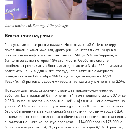
Фото Michael M. Santiago / Getty Images
Внезапное падение
5 августа мировые рынки падали. Индексы акций США к вечеру
показывали 2-4% снижения, драгоценные металлы от 1% до 4%,
фьючерсы на нефть марки Brent ушли с $80 до $76 за баррель, а
биткоин за сутки потерял 18% стоимости. Особенно сильно
проблемы проявились в Японии: индекс акций Nikkei 225 снизился
более чем на 12%. Для Nikkei это худшее снижение с «черного
понедельника» 19 октября 1987 года, когда он падал на 14,9%.
Российский рынок следовал мировым трендам и упал почти на 2,5%.
Поводом для таких движений стали два макроэкономических
события. Центральный банк Японии 31 июля поднял ставку с 0,1% до
0,25% на фоне несколько повышенной инфляции — она остается на
уровне 2,8%, то есть выше целевого уровня в 2%. Вторым событием
было объявление 2 августа свежей статистики по рынку труда США
— количество вновь созданных рабочих мест неожиданно оказалось
значительно ниже консенсус-прогноза — 114 000 против 175 000, а
безработица достигла 4,3%, притом что рынок ждал 4,1%. Вероятно,