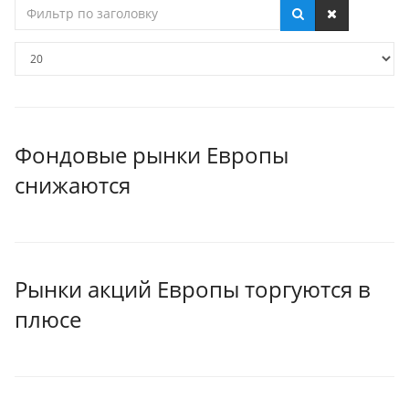
Фильтр
по
заголовку
Кол-
во
строк:
Фондовые рынки Европы
снижаются
Рынки акций Европы торгуются в
плюсе