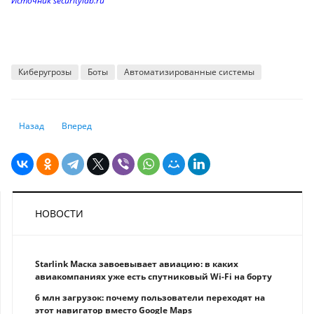
Источник securitylab.ru
Киберугрозы
Боты
Автоматизированные системы
Предыдущий: Безопасность в каждом коде: Google задаёт новый станд
Следующий: Прокачайте свой смартфон: 5 скрытых настроек 
Назад
Вперед
НОВОСТИ
Starlink Маска завоевывает авиацию: в каких
авиакомпаниях уже есть спутниковый Wi-Fi на борту
6 млн загрузок: почему пользователи переходят на
этот навигатор вместо Google Maps