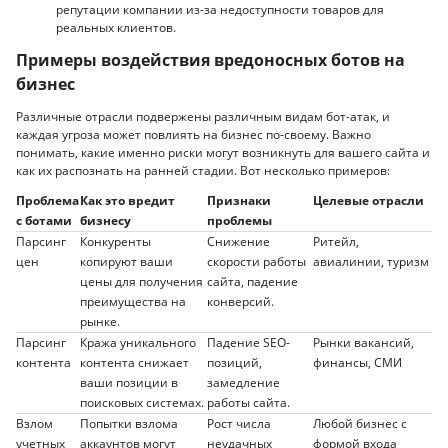
репутации компании из-за недоступности товаров для
реальных клиентов.
Примеры воздействия вредоносных ботов на
бизнес
Различные отрасли подвержены различным видам бот-атак, и
каждая угроза может повлиять на бизнес по-своему. Важно
понимать, какие именно риски могут возникнуть для вашего сайта и
как их распознать на ранней стадии. Вот несколько примеров:
Проблема
Как это вредит
Признаки
Целевые отрасли
с ботами
бизнесу
проблемы
Парсинг
Конкуренты
Снижение
Ритейл,
цен
копируют ваши
скорости работы
авиалинии, туризм
цены для получения
сайта, падение
преимущества на
конверсий.
рынке.
Парсинг
Кража уникального
Падение SEO-
Рынки вакансий,
контента
контента снижает
позиций,
финансы, СМИ
ваши позиции в
замедление
поисковых системах.
работы сайта.
Взлом
Попытки взлома
Рост числа
Любой бизнес с
учетных
аккаунтов могут
неудачных
формой входа