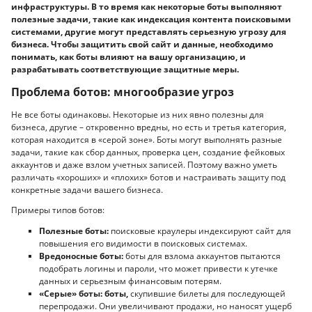
инфраструктуры. В то время как некоторые боты выполняют
полезные задачи, такие как индексация контента поисковыми
системами, другие могут представлять серьезную угрозу для
бизнеса. Чтобы защитить свой сайт и данные, необходимо
понимать, как боты влияют на вашу организацию, и
разрабатывать соответствующие защитные меры.
Проблема ботов: многообразие угроз
Не все боты одинаковы. Некоторые из них явно полезны для
бизнеса, другие – откровенно вредны, но есть и третья категория,
которая находится в «серой зоне». Боты могут выполнять разные
задачи, такие как сбор данных, проверка цен, создание фейковых
аккаунтов и даже взлом учетных записей. Поэтому важно уметь
различать «хороших» и «плохих» ботов и настраивать защиту под
конкретные задачи вашего бизнеса.
Примеры типов ботов:
Полезные боты:
поисковые краулеры индексируют сайт для
повышения его видимости в поисковых системах.
Вредоносные боты:
боты для взлома аккаунтов пытаются
подобрать логины и пароли, что может привести к утечке
данных и серьезным финансовым потерям.
«Серые» боты: боты,
скупившие билеты для последующей
перепродажи. Они увеличивают продажи, но наносят ущерб