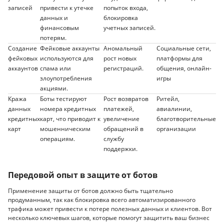
записей
привести к утечке
попыток входа,
данных и
блокировка
финансовым
учетных записей.
потерям.
Создание
Фейковые аккаунты
Аномальный
Социальные сети,
фейковых
используются для
рост новых
платформы для
аккаунтов
спама или
регистраций.
общения, онлайн-
злоупотребления
игры
акциями.
Кража
Боты тестируют
Рост возвратов
Ритейл,
данных
номера кредитных
платежей,
авиалинии,
кредитных
карт, что приводит к
увеличение
благотворительные
карт
мошенническим
обращений в
организации
операциям.
службу
поддержки.
Передовой опыт в защите от ботов
Применение защиты от ботов должно быть тщательно
продуманным, так как блокировка всего автоматизированного
трафика может привести к потере полезных данных и клиентов. Вот
несколько ключевых шагов, которые помогут защитить ваш бизнес