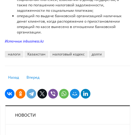
также по погашению налоговой задолженности,
задолженности по социальным платежам;
операций по выдаче банковской организацией наличных
денег клиентов, когда распоряжение о приостановлении
операций по кассе вынесено в отношении банковской
организации.
Источник inbusiness.kz
налоги
Казахстан
налоговый кодекс
долги
Предыдущий: Кредитный рынок "остывает": почему в Казахстане зам
Следующий: Какие продукты питания сильнее подорожали за
Назад
Вперед
НОВОСТИ