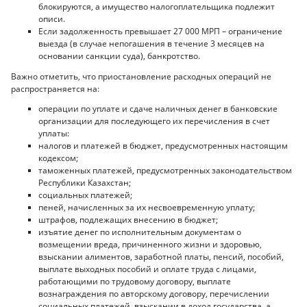
блокируются, а имущество налогоплательщика подлежит
описи.
Если задолженность превышает 27 000 МРП – ограничение
выезда (в случае непогашения в течение 3 месяцев на
основании санкции суда), банкротство.
Важно отметить, что приостановление расходных операций не
распространяется на:
операции по уплате и сдаче наличных денег в банковские
организации для последующего их перечисления в счет
уплаты:
налогов и платежей в бюджет, предусмотренных настоящим
кодексом;
таможенных платежей, предусмотренных законодательством
Республики Казахстан;
социальных платежей;
пеней, начисленных за их несвоевременную уплату;
штрафов, подлежащих внесению в бюджет;
изъятие денег по исполнительным документам о
возмещении вреда, причиненного жизни и здоровью,
взыскании алиментов, заработной платы, пенсий, пособий,
выплате выходных пособий и оплате труда с лицами,
работающими по трудовому договору, выплате
вознаграждения по авторскому договору, перечислении
социальных платежей, взыскании в доход государства, а