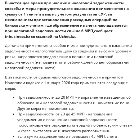
В настоящее время при наличии налоговой задолженности
способы и меры принудительного взыскания применяются на
сумму от 1 тенге и выше с учетом результатов СУР, за
исключением приостановления расходных операций по
банковским счетам, где обременение на счета накладывается
при налоговой задолженности свыше 6 МРП,cообщает
inbusiness.kz со ссылкой на Uchet.kz.
До начала применения способов и мер принудительного взыскания
задолженности налогоплательщику со средним и высоким уровнем
риска направляется уведомление о погашении налоговой
задолженности (не позднее пяти рабочих дней со дня образования
налоговой задолженности).
В зависимости от суммы налоговой задолженности в принятом
Налоговом кодексе с 1 января 2026 года применяются следующие
меры:
При задолженности до 20 МРП – направление извещения об
образовании налоговой задолженности и начисление пени.
Другие меры не применяются.
При задолженности от 20 до 45 МРП - направление
уведомления о погашении налоговой задолженности,
приостановление расходных операций по банковским счетам
и кассе, выставление инкассового распоряжения.
Если сумма задолженности превышает 45 МРП, счета