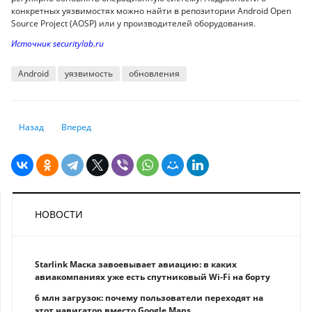
конкретных уязвимостях можно найти в репозитории Android Open
Source Project (AOSP) или у производителей оборудования.
Источник securitylab.ru
Android
уязвимость
обновления
Предыдущий: Ладонь вместо кошелька: новая эра платежей или путь 
Следующий: 319 уязвимостей за 96 часов: как 20 стран тес
Назад
Вперед
НОВОСТИ
Starlink Маска завоевывает авиацию: в каких
авиакомпаниях уже есть спутниковый Wi-Fi на борту
6 млн загрузок: почему пользователи переходят на
этот навигатор вместо Google Maps