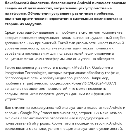
Декабрьский бюллетень безопасности Android включает важные
сведения об уязвимостях, затрагивающих устройства на
платформе. Обновления устраняют различные проблемы,
включая критические недостатки в системных компонентах и
сторонних модулях.
Среди всех ошибок выделяется проблема в системном компоненте,
которая позволяет злоумышленникам выполнять удаленный код без
дополнительных привилегий. Такой тип уязвимости имеет высокий
уровень опасности, поскольку эксплуатация может привести к
серьёзным последствиям для пользователей, если отключены
защитные механизмы платформы или они успешно обходятся.
Также выявлены уязвимости в модулях MediaTek, Qualcomm и
Imagination Technologies, которые затрагивают обработку графики,
беспроводные сети и работу медиапроцессоров. Например,
проблема в графических процессорах PowerVR (CVE-2024-43077)
связана с повышением привилегий, что может позволить
злоумышленникам получить доступ к данным или функциям
устройства.
Для снижения рисков успешной эксплуатации недостатков Android и
сервисы Google Play Protect включают ряд встроенных механизмов,
включая автоматическое отслеживание и предупреждение
пользователей об угрозах. Кроме того, в последних версиях Android
реализованы механики, усложняющие эксплуатацию уязвимостей.