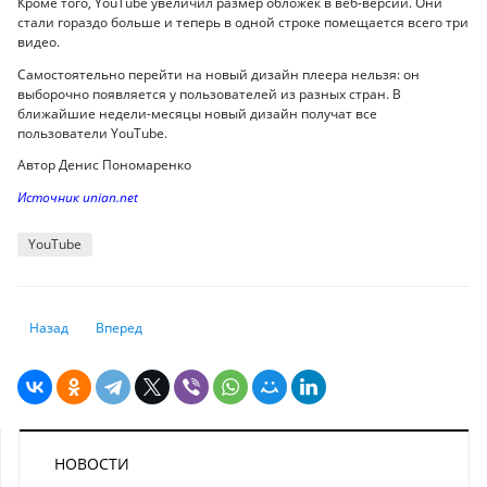
Кроме того, YouTube увеличил размер обложек в веб-версии. Они
стали гораздо больше и теперь в одной строке помещается всего три
видео.
Самостоятельно перейти на новый дизайн плеера нельзя: он
выборочно появляется у пользователей из разных стран. В
ближайшие недели-месяцы новый дизайн получат все
пользователи YouTube.
Автор Денис Пономаренко
Источник unian.net
YouTube
Предыдущий: В Европе утвердили единый "экодизайн" для всех смарт
Следующий: Казахстан вошел в топ-35 стран мира по цифр
Назад
Вперед
НОВОСТИ