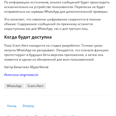
По информации источников, анализ сообщений будет происходить
исключительно на устройстве пользователя. Переписка не будет
отправляться на серверы WhatsApp для дополнительной проверки.
Это означает, что сквозное шифрование сохранится в полном
объеме. Содержимое сообщений по-прежнему останется
недоступным как для WhatsApp, так и для третьих лиц.
Когда будет доступна
Пока Scam Alert находится на стадии разработки. Точные сроки
запуска WhatsApp не раскрывает. Ожидается, что сначала функцию
протестируют в будущих бета-версиях приложения, а затем она
появится в одном из обновлений для всех пользователей.
Автор Бахытжан Муратбеков
Источник tengrinews.kz
WhatsApp
Scam Alert
Предыдущий: Как продлить жизнь смартфону: эксперты советуют регу
Следующий: Эта функция Google Photos обучает ИИ на ваших
Назад
Вперед