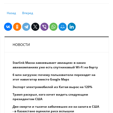
Предыдущий: WhatsApp начнет предупреждать пользователей о мош
Следующий: Почему 128 ГБ уже мало: сколько памяти нужно
Назад
Вперед
НОВОСТИ
Starlink Маска завоевывает авиацию: в каких
авиакомпаниях уже есть спутниковый Wi-Fi на борту
6 млн загрузок: почему пользователи переходят на
этот навигатор вместо Google Maps
Экспорт электромобилей из Китая вырос на 120%
Трамп раскрыл, кого хочет видеть следующим
президентом США
Две смерти и тысячи заболевших из-за салата в США
- в Казахстане оценили риск вспышки