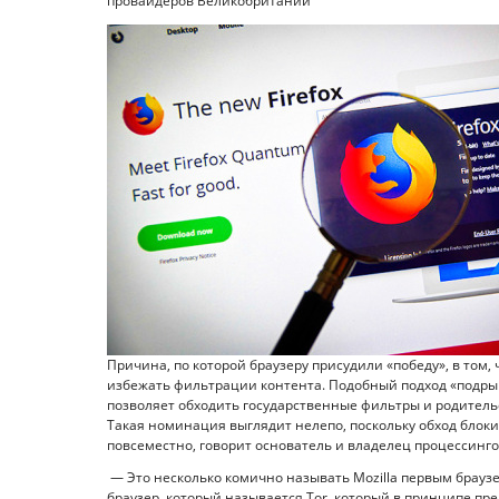
провайдеров Великобритании
Причина, по которой браузеру присудили «победу», в том
избежать фильтрации контента. Подобный подход «подрыв
позволяет обходить государственные фильтры и родитель
Такая номинация выглядит нелепо, поскольку обход блоки
повсеместно, говорит основатель и владелец процессинг
— Это несколько комично называть Mozilla первым браузе
браузер, который называется Tor, который в принципе пр