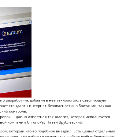
, что разработчик добавил в нее технологию, позволяющую
ает стандарты интернет-безопасности» в Британии, так как
ский контроль.
ровок — давно известная технология, которая используется
овой компании ChronoPay Павел Врублевский.
ром, который что-то подобное внедрил. Есть целый отдельный
едназначен для работы в «даркнете» в обход любых блокировок.