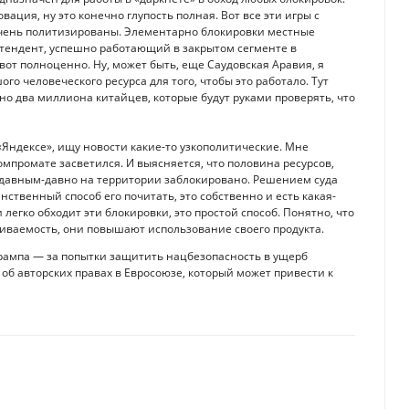
новация, ну это конечно глупость полная. Вот все эти игры с
 очень политизированы. Элементарно блокировки местные
ретендент, успешно работающий в закрытом сегменте в
 вот полноценно. Ну, может быть, еще Саудовская Аравия, я
го человеческого ресурса для того, чтобы это работало. Тут
но два миллиона китайцев, которые будут руками проверять, что
«Яндексе», ищу новости какие-то узкополитические. Мне
омпромате засветился. И выясняется, что половина ресурсов,
 давным-давно на территории заблокировано. Решением суда
ственный способ его почитать, это собственно и есть какая-
легко обходит эти блокировки, это простой способ. Понятно, что
чиваемость, они повышают использование своего продукта.
Трампа — за попытки защитить нацбезопасность в ущерб
 об авторских правах в Евросоюзе, который может привести к
енных мессенджерах
SmartCity превзошел ожидания