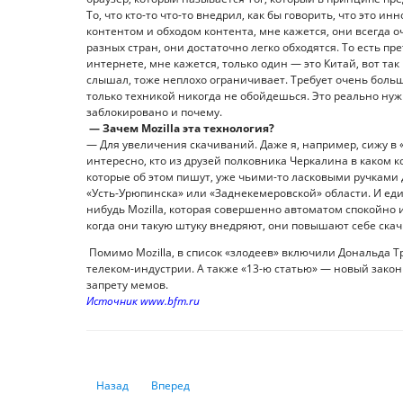
То, что кто-то что-то внедрил, как бы говорить, что это ин
контентом и обходом контента, мне кажется, они всегда
разных стран, они достаточно легко обходятся. То есть п
интернете, мне кажется, только один — это Китай, вот так
слышал, тоже неплохо ограничивает. Требует очень большо
только техникой никогда не обойдешься. Это реально нуж
заблокировано и почему.
— Зачем Mozilla эта технология?
— Для увеличения скачиваний. Даже я, например, сижу в 
интересно, кто из друзей полковника Черкалина в каком к
которые об этом пишут, уже чьими-то ласковыми ручками
«Усть-Урюпинска» или «Заднекемеровской» области. И един
нибудь Mozilla, которая совершенно автоматом спокойно и 
когда они такую штуку внедряют, они повышают себе ска
Помимо Mozilla, в список «злодеев» включили Дональда 
телеком-индустрии. А также «13-ю статью» — новый закон
запрету мемов.
Источник www.bfm.ru
Предыдущий: Вирус FinSpy способен шпионить в защищ
Следующий: Олег Сек: Экономический эффект 
Назад
Вперед