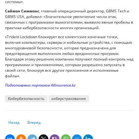
системы».
Саймон Симмонс
, главный операционный директор, GBMS Tech и
GBMS USA, добавил: «Значительное увеличение числа атак,
связанных с программами-вымогателями, выявило явные пробелы в
практике кибербезопасности многих организаций.
«Trident Lockdown блокирует все клиентские конечные точки,
включая компьютеры, серверы и мобильные устройства, с помощью
многоуровневой безопасности, которая предназначена для
предотвращения выполнения любых вредоносных программ.
Благодаря этому решению компании получают полный контроль над
программами и приложениями, которым разрешено запускать в
своей сети, блокируя все другие приложения и исполняемые
файлы».
Подготовлено порталом Allinsurance.kz
Кибербезопасность
киберстрахование
Предыдущий: Из App Store исчезнут дорогие приложения
Следующий: Как производитель роботов для складов привле
Назад
Вперед