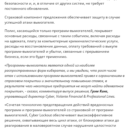
безопасности и, и, в отличие от других систем, не требует
постоянного обновления.
Страховой компонент предложения обеспечивает защиту в случае
успешной атаки вымогателя.
Полис, касающийся только программ-вымогателей, покрывает
основные расходы, связанные с таким событием, включая расходы
на адвоката, плату за компьютерные криминалистические услуги,
расходы на восстановление данных, оплату требований о выкупе
программ-вымогателей и убытки, связанные с прерыванием
бизнеса, если это будет применимо.
«Программы-вымогатели являются одной из наиболее
распространенных форм кибератак, и мы увидели, что рост числа
атак с использованием программ-вымогателей привел к ограничениям в
страховом покрытии и значительному повышению ставок, в
результате чего некоторые предприятия не могут найти адекватное
покрытие», - сказал, комментируя выпуск решения,
Грэм Кинг,
управляющий директор Cyber, Volante Financial & Professional Lines.
«Сочетая технологию предотвращения действий вредоносных
программ и программ-вымогателей со страховкой от программ-
вымогателей, Cyber Lockout обеспечивает высокоэффективное
решение, охватывающее весь цикл атаки, от блокировки атаки до
реагирования в маловероятном случае нарушения целостности