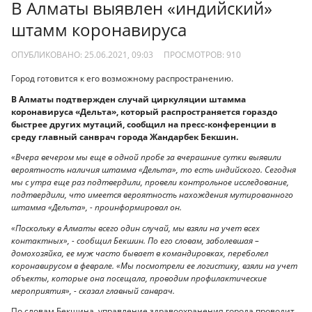
В Алматы выявлен «индийский»
штамм коронавируса
ОПУБЛИКОВАНО: 25.06.2021, 09:03
ПРОСМОТРОВ:
910
Город готовится к его возможному распространению.
В Алматы подтвержден случай циркуляции штамма
коронавируса «Дельта», который распространяется гораздо
быстрее других мутаций, сообщил на пресс-конференции в
среду главный санврач города Жандарбек Бекшин.
«Вчера вечером мы еще в одной пробе за вчерашние сутки выявили
вероятность наличия штамма «Дельта», то есть индийского. Сегодня
мы с утра еще раз подтвердили, провели контрольное исследование,
подтвердили, что имеется вероятность нахождения мутированного
штамма «Дельта», - проинформировал он.
«Поскольку в Алматы всего один случай, мы взяли на учет всех
контактных», - сообщил Бекшин. По его словам, заболевшая –
домохозяйка, ее муж часто бывает в командировках, переболел
коронавирусом в феврале. «Мы посмотрели ее логистику, взяли на учет
объекты, которые она посещала, проводим профилактические
мероприятия», - сказал главный санврач.
По словам Бекшина, управление здравоохранения города проводит