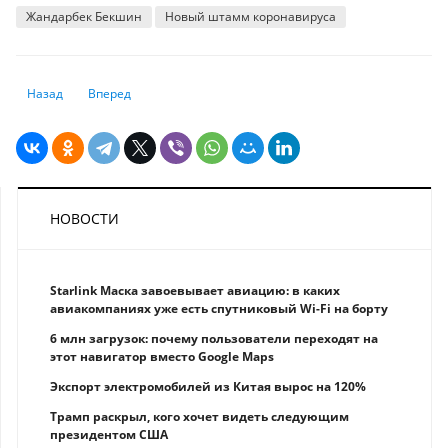
Жандарбек Бекшин
Новый штамм коронавируса
Предыдущий: Второй случай индийского штамма в Алматы - заболел 
Следующий: Новый учебный год в Казахстане начнется в 
Назад
Вперед
НОВОСТИ
Starlink Маска завоевывает авиацию: в каких
авиакомпаниях уже есть спутниковый Wi-Fi на борту
6 млн загрузок: почему пользователи переходят на
этот навигатор вместо Google Maps
Экспорт электромобилей из Китая вырос на 120%
Трамп раскрыл, кого хочет видеть следующим
президентом США