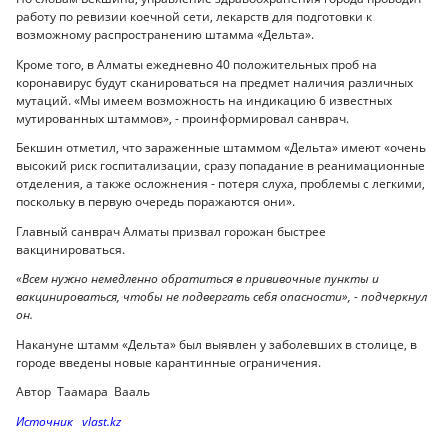
работу по ревизии коечной сети, лекарств для подготовки к
возможному распространению штамма «Дельта».
Кроме того, в Алматы ежедневно 40 положительных проб на
коронавирус будут сканироваться на предмет наличия различных
мутаций. «Мы имеем возможность на индикацию 6 известных
мутированных штаммов», - проинформировал санврач.
Бекшин отметил, что зараженные штаммом «Дельта» имеют «очень
высокий риск госпитализации, сразу попадание в реанимационные
отделения, а также осложнения - потеря слуха, проблемы с легкими,
поскольку в первую очередь поражаются они».
Главный санврач Алматы призвал горожан быстрее
вакцинироваться.
«Всем нужно немедленно обратиться в прививочные пункты и
вакцинироваться, чтобы не подвергать себя опасности», - подчеркнул
он.
Накануне штамм «Дельта» был выявлен у заболевших в столице, в
городе введены новые карантинные ограничения.
Автор Таамара Вааль
Источник vlast.kz