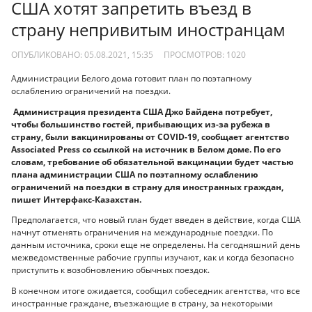
США хотят запретить въезд в
страну непривитым иностранцам
ОПУБЛИКОВАНО: 05.08.2021, 15:35
ПРОСМОТРОВ:
1020
Администрации Белого дома готовит план по поэтапному
ослаблению ограничений на поездки.
Администрация президента США Джо Байдена потребует,
чтобы большинство гостей, прибывающих из-за рубежа в
страну, были вакцинированы от COVID-19, сообщает агентство
Associated Press со ссылкой на источник в Белом доме. По его
словам, требование об обязательной вакцинации будет частью
плана администрации США по поэтапному ослаблению
ограничений на поездки в страну для иностранных граждан,
пишет Интерфакс-Казахстан.
Предполагается, что новый план будет введен в действие, когда США
начнут отменять ограничения на международные поездки. По
данным источника, сроки еще не определены. На сегодняшний день
межведомственные рабочие группы изучают, как и когда безопасно
приступить к возобновлению обычных поездок.
В конечном итоге ожидается, сообщил собеседник агентства, что все
иностранные граждане, въезжающие в страну, за некоторыми