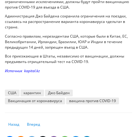
ограниченными исключениями, должны будут пройти вакцинацию
против COVID-19 для въезда в США.
Администрация Джо Байдена сохранила ограничения на поездки,
ссылаясь на распространение варианта коронавируса «дельта» в
стране.
Согласно правилам, нерезидентам США, которые были в Китае, ЕС,
Великобритании, Ирландии, Бразилии, ЮАР и Индии в течение
предыдущих 14 дней, запрещен въезд в США.
Все приезжающие в Штаты, независимо от вакцинации, должны
предъявить отрицательный тест на COVID-19.
Источник kapital.kz
США
карантин
Джо Байден
Вакцинация от коронавируса
вакцина против COVID-19
Предыдущий: Желание торговать: как изменятся мировые рынки пос
Следующий: В ресторанах и спортзалах Нью-Йорка будут т
Назад
Вперед