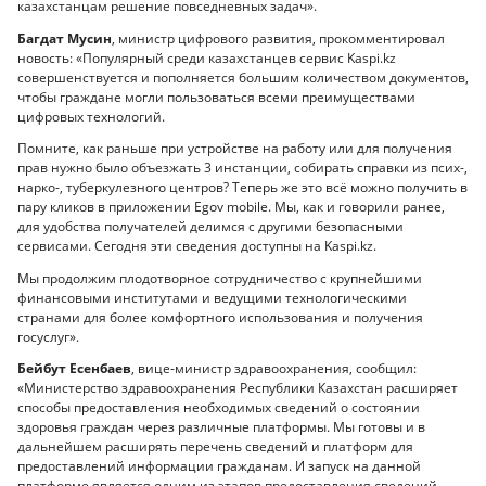
казахстанцам решение повседневных задач».
Багдат Мусин
, министр цифрового развития, прокомментировал
новость: «Популярный среди казахстанцев сервис Kaspi.kz
совершенствуется и пополняется большим количеством документов,
чтобы граждане могли пользоваться всеми преимуществами
цифровых технологий.
Помните, как раньше при устройстве на работу или для получения
прав нужно было объезжать 3 инстанции, собирать справки из псих-,
нарко-, туберкулезного центров? Теперь же это всё можно получить в
пару кликов в приложении Egov mobile. Мы, как и говорили ранее,
для удобства получателей делимся с другими безопасными
сервисами. Сегодня эти сведения доступны на Kaspi.kz.
Мы продолжим плодотворное сотрудничество с крупнейшими
финансовыми институтами и ведущими технологическими
странами для более комфортного использования и получения
госуслуг».
Бейбут Есенбаев
, вице-министр здравоохранения, сообщил:
«Министерство здравоохранения Республики Казахстан расширяет
способы предоставления необходимых сведений о состоянии
здоровья граждан через различные платформы. Мы готовы и в
дальнейшем расширять перечень сведений и платформ для
предоставлений информации гражданам. И запуск на данной
платформе является одним из этапов предоставления сведений