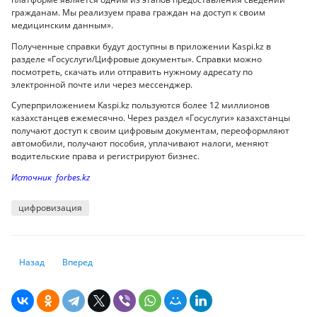
гражданам. Мы реализуем права граждан на доступ к своим
медицинским данным».
Полученные справки будут доступны в приложении Kaspi.kz в
разделе «Госуслуги/Цифровые документы». Справки можно
посмотреть, скачать или отправить нужному адресату по
электронной почте или через мессенджер.
Суперприложением Kaspi.kz пользуются более 12 миллионов
казахстанцев ежемесячно. Через раздел «Госуслуги» казахстанцы
получают доступ к своим цифровым документам, переоформляют
автомобили, получают пособия, уплачивают налоги, меняют
водительские права и регистрируют бизнес.
Источник forbes.kz
цифровизация
Предыдущий: Технологическая лихорадка: владельцы старых смартфон
Следующий: Рост цен на съёмные квартиры: министр труда
Назад
Вперед