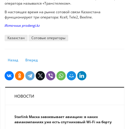
оператора назывался «Транстелеком».
В настоящее время на рынке сотовой связи Казахстана
функционируют три оператора: Kcell, Tele2, Beeline.
Источник prodengi.kz
Казахстан
Сотовые операторы
Предыдущий: Нацбанк запустил приложение «Монеты Казахстана»
Следующий: Intel разработала алгоритм выявления дипфей
Назад
Вперед
НОВОСТИ
Starlink Маска завоевывает авиацию: в каких
авиакомпаниях уже есть спутниковый Wi-Fi на борту