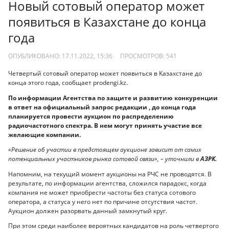
Новый сотовый оператор может
появиться в Казахстане до конца
года
ОПУБЛИКОВАНО: 17.11.2022, 15:36
ПРОСМОТРОВ:
541
Четвертый сотовый оператор может появиться в Казахстане до
конца этого года, сообщает prodengi.kz.
По информации Агентства по защите и развитию конкуренции
в ответ на официальный запрос редакции , до конца года
планируется провести аукцион по распределению
радиочастотного спектра. В нем могут принять участие все
желающие компании.
«Решение об участии в предстоящем аукционе зависит от самих
потенциальных участников рынка сотовой связи», – уточнили в
АЗРК.
Напомним, на текущий момент аукционы на РЧС не проводятся. В
результате, по информации агентства, сложился парадокс, когда
компания не может приобрести частоты без статуса сотового
оператора, а статуса у него нет по причине отсутствия частот.
Аукцион должен разорвать данный замкнутый круг.
При этом среди наиболее вероятных кандидатов на роль четвертого