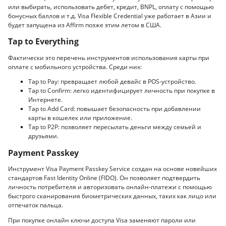
или выбирать, использовать дебет, кредит, BNPL, оплату с помощью
бонусных баллов и т.д. Visa Flexible Credential уже работает в Азии и
будет запущена из Affirm позже этим летом в США.
Tap to Everything
Фактически это перечень инструментов использования карты при
оплате с мобильного устройства. Среди них:
Tap to Pay: превращает любой девайс в POS-устройство.
Tap to Confirm: легко идентифицирует личность при покупке в
Интернете.
Tap to Add Card: повышает безопасность при добавлении
карты в кошелек или приложение.
Tap to P2P: позволяет пересылать деньги между семьей и
друзьями.
Payment Passkey
Инструмент Visa Payment Passkey Service создан на основе новейших
стандартов Fast Identity Online (FIDO). Он позволяет подтвердить
личность потребителя и авторизовать онлайн-платежи с помощью
быстрого сканирования биометрических данных, таких как лицо или
отпечаток пальца.
При покупке онлайн ключи доступа Visa заменяют пароли или