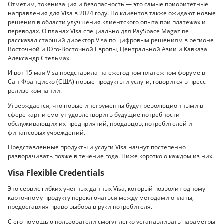
Отметим, токенизация и безопасность — это самые приоритетные
направления для Visa в 2024 году. Но клиентов также ожидают новые
решения в области улучшения клиентского опыта при платежах и
переводах. О планах Visa специально для PaySpace Magazine
рассказал старший директор Visa по цифровым решениям в регионе
Восточной и Юго-Восточной Европы, Центральной Азии и Кавказа
Александр Стельмах.
И вот 15 мая Visa представила на ежегодном платежном форуме в
Сан-Франциско (США) новые продукты и услуги, говорится в пресс-
релизе компании.
Утверждается, что новые инструменты будут революционными в
сфере карт и смогут удовлетворить будущие потребности
обслуживающих их предприятий, продавцов, потребителей и
финансовых учреждений.
Представленные продукты и услуги Visa начнут постепенно
разворачивать позже в течение года. Ниже коротко о каждом из них.
Visa Flexible Credentials
Это сервис гибких учетных данных Visa, который позволит одному
карточному продукту переключаться между методами оплаты,
предоставляя право выбора в руки потребителя.
С его помощью пользователи смогут легко устанавливать параметры