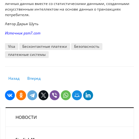
личных данных вместе со статистическими данными, созданными
искусственным интеллектом на основе данных о транзакциях
потребителя.
Автор Дарья Шуть
Источник psm7.com
Visa
Бесконтактные платежи
Безопасность
платежные системы
Предыдущий: Какой смартфон Xiaomi купить в 2024 году: эксперты в
Следующий: Google представил новый поиск: чем особенн
Назад
Вперед
НОВОСТИ