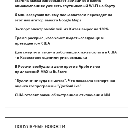
Starlink Маска завоевывает авиацию: в каких
авиакомпаниях уже есть спутниковый Wi-Fi на борту
6 млн загрузок: почему пользователи переходят на
этот навигатор вместо Google Maps
Экспорт электромобилей из Китая вырос на 120%
Трамп раскрыл, кого хочет видеть следующим
президентом США
Две смерти и тысячи заболевших из-за салата в США
- в Казахстане оценили риск вспышки
В России возбудили дело против Apple из-за
приложений MAX и RuStore
"Буллинг никуда не исчез". Что показала экспертная
оценка госпрограммы "ДосболLike"
США готовят закон об экстренном отключении ИИ
ПОПУЛЯРНЫЕ НОВОСТИ