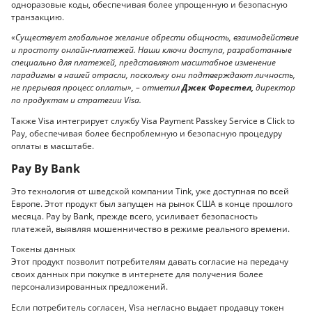
одноразовые коды, обеспечивая более упрощенную и безопасную
транзакцию.
«Существует глобальное желание обрести общность, взаимодействие
и простоту онлайн-платежей. Наши ключи доступа, разработанные
специально для платежей, представляют масштабное изменение
парадигмы в нашей отрасли, поскольку они подтверждают личность,
не прерывая процесс оплаты», – отметил
Джек Форестел,
директор
по продуктам и стратегии Visa.
Также Visa интегрирует службу Visa Payment Passkey Service в Click to
Pay, обеспечивая более беспроблемную и безопасную процедуру
оплаты в масштабе.
Pay By Bank
Это технология от шведской компании Tink, уже доступная по всей
Европе. Этот продукт был запущен на рынок США в конце прошлого
месяца. Pay by Bank, прежде всего, усиливает безопасность
платежей, выявляя мошенничество в режиме реального времени.
Токены данных
Этот продукт позволит потребителям давать согласие на передачу
своих данных при покупке в интернете для получения более
персонализированных предложений.
Если потребитель согласен, Visa негласно выдает продавцу токен