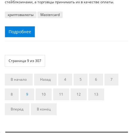
стейблкоинами, а торговцы принимать их в качестве оплаты.
криптовалюты
Masterсard
Подробнее
Страница 9 из 307
В начало
Назад
4
5
6
7
8
9
10
11
12
13
Вперед
В конец