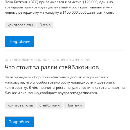
Пока Биткоин (BTC) приближается к отметке $120 000, один из
трейдеров прогнозирует дальнейший рост криптовалюты — к
новому рекордному максимуму в $155 000,сообщает psm7.com.
криптовалюты
Bitcoin
Подробнее
ОПУБЛИКОВАНО: 29.07.2025, 17:20
ПРОСМОТРОВ:
495
Что стоит за ралли стейблкоинов
На этой неделе оборот стейблкоинов достиг исторического
максимума, что способствовало росту ликвидности и доверия к
крипторынку. В чём причины роста популярности и как это влияет на
бизнес и экономику,сообщает payspacemagazine.com.
криптовалюты
стейблкоин
Платежи
Подробнее