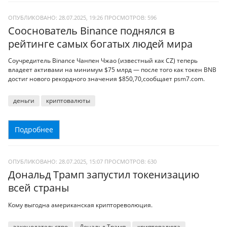
ОПУБЛИКОВАНО: 28.07.2025, 19:26
ПРОСМОТРОВ:
596
Сооснователь Binance поднялся в
рейтинге самых богатых людей мира
Соучредитель Binance Чанпен Чжао (известный как CZ) теперь
владеет активами на минимум $75 млрд — после того как токен BNB
достиг нового рекордного значения $850,70,сообщает psm7.com.
деньги
криптовалюты
Подробнее
ОПУБЛИКОВАНО: 28.07.2025, 15:07
ПРОСМОТРОВ:
630
Дональд Трамп запустил токенизацию
всей страны
Кому выгодна американская криптореволюция.
законодательство
Дональд Трамп
криптовалюта