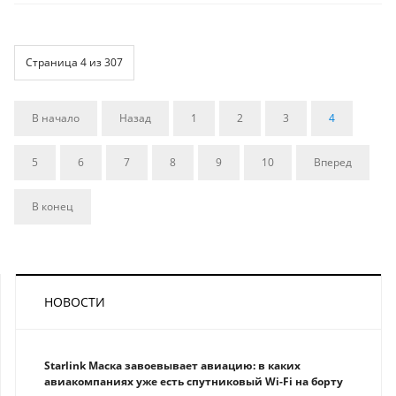
Страница 4 из 307
В начало
Назад
1
2
3
4
5
6
7
8
9
10
Вперед
В конец
НОВОСТИ
Starlink Маска завоевывает авиацию: в каких
авиакомпаниях уже есть спутниковый Wi-Fi на борту