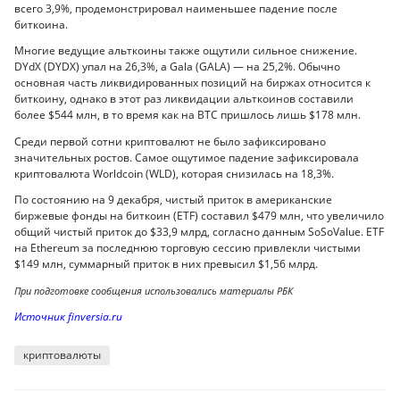
всего 3,9%, продемонстрировал наименьшее падение после
биткоина.
Многие ведущие альткоины также ощутили сильное снижение.
DYdX (DYDX) упал на 26,3%, а Gala (GALA) — на 25,2%. Обычно
основная часть ликвидированных позиций на биржах относится к
биткоину, однако в этот раз ликвидации альткоинов составили
более $544 млн, в то время как на BTC пришлось лишь $178 млн.
Среди первой сотни криптовалют не было зафиксировано
значительных ростов. Самое ощутимое падение зафиксировала
криптовалюта Worldcoin (WLD), которая снизилась на 18,3%.
По состоянию на 9 декабря, чистый приток в американские
биржевые фонды на биткоин (ETF) составил $479 млн, что увеличило
общий чистый приток до $33,9 млрд, согласно данным SoSoValue. ETF
на Ethereum за последнюю торговую сессию привлекли чистыми
$149 млн, суммарный приток в них превысил $1,56 млрд.
При подготовке сообщения использовались материалы РБК
Источник finversia.ru
криптовалюты