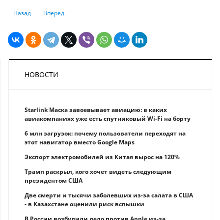
Предыдущий: Новое золото: как обещания Трампа повлияют на крип
Следующий: Лидеры криптоиндустрии и представители Трам
Назад
Вперед
НОВОСТИ
Starlink Маска завоевывает авиацию: в каких
авиакомпаниях уже есть спутниковый Wi-Fi на борту
6 млн загрузок: почему пользователи переходят на
этот навигатор вместо Google Maps
Экспорт электромобилей из Китая вырос на 120%
Трамп раскрыл, кого хочет видеть следующим
президентом США
Две смерти и тысячи заболевших из-за салата в США
- в Казахстане оценили риск вспышки
В России возбудили дело против Apple из-за