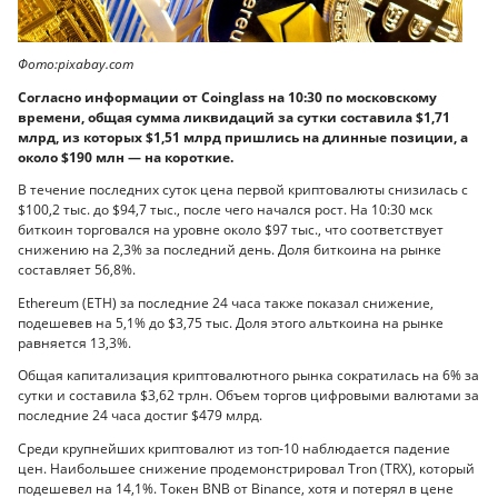
Фото:pixabay.com
Согласно информации от Coinglass на 10:30 по московскому
времени, общая сумма ликвидаций за сутки составила $1,71
млрд, из которых $1,51 млрд пришлись на длинные позиции, а
около $190 млн — на короткие.
В течение последних суток цена первой криптовалюты снизилась с
$100,2 тыс. до $94,7 тыс., после чего начался рост. На 10:30 мск
биткоин торговался на уровне около $97 тыс., что соответствует
снижению на 2,3% за последний день. Доля биткоина на рынке
составляет 56,8%.
Ethereum (ETH) за последние 24 часа также показал снижение,
подешевев на 5,1% до $3,75 тыс. Доля этого альткоина на рынке
равняется 13,3%.
Общая капитализация криптовалютного рынка сократилась на 6% за
сутки и составила $3,62 трлн. Объем торгов цифровыми валютами за
последние 24 часа достиг $479 млрд.
Среди крупнейших криптовалют из топ-10 наблюдается падение
цен. Наибольшее снижение продемонстрировал Tron (TRX), который
подешевел на 14,1%. Токен BNB от Binance, хотя и потерял в цене