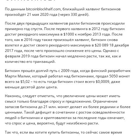
По данным bitcoinblockhalf.com, ближайший халвинг биткоинов
произойдёт 21 мая 2020 года (через 330 дней).
После двух предыдущих халвингов ралли биткоинов происходили
примерно год спустя. После первого халвинга в 2012 году биткоин
достиг рекордного максимума в $1000 к ноябрю 2013 года. После
того, как в 2016 году также произошёл халвинг, биткоин снова
взлетел и достиг своего рекордного максимума в $20 089 18 декабря
2017 года, после чего произошло снижение его цены. Однако с
февраля 2019 года биткоин начал медленно расти, так же, как и
количество его транзакций.
Биткоин прошёл долгий путь с 2009 года, когда финский разработчик
Марти Малми, который работал над биткоинами, продал 5050 монет
всего за $5,02 – то есть тогда биткоин стоил всего $0,0009, даже
меньше десятой доли цента.
Наконец, следует отметить, что увеличение цены может иметь
смысл только благодаря спросу и предложению. Ограничение
запасов биткоина до 21 млн. монет делает их более редкими и более
ценными. Такой дефицит в сочетании с ростом осведомлённости
людей о биткоинах и криптовалютах за последние годы означает,
что спрос и цена, вероятно, будут неизбежно расти.
Так что, если вы хотите купить биткоины, то сейчас самое время