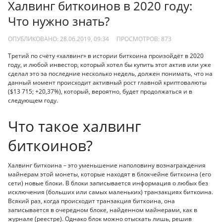
Халвинг биткоинов в 2020 году:
Что нужно знать?
ОПУБЛИКОВАНО: 28.06.2019, 09:34
ПРОСМОТРОВ:
873
Третий по счёту «халвинг» в истории биткоина произойдёт в 2020
году, и любой инвестор, который хотел бы купить этот актив или уже
сделал это за последние несколько недель, должен понимать, что на
данный момент происходит активный рост главной криптовалюты
($13 715; +20,37%), который, вероятно, будет продолжаться и в
следующем году.
Что такое халвинг
биткоинов?
Халвинг биткоина – это уменьшение наполовину вознаграждения
майнерам этой монеты, которые находят в блокчейне биткоина (его
сети) новые блоки. В блоки записывается информация о любых без
исключения (больших или самых маленьких) транзакциях биткоина.
Всякий раз, когда происходит транзакция биткоина, она
записывается в очередном блоке, найденном майнерами, как в
журнале (реестре). Однако блок можно отыскать лишь, решив