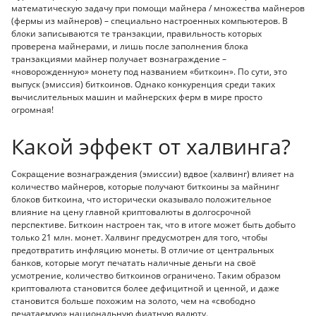
математическую задачу при помощи майнера / множества майнеров
(фермы из майнеров) – специально настроенных компьютеров. В
блоки записываются те транзакции, правильность которых
проверена майнерами, и лишь после заполнения блока
транзакциями майнер получает вознаграждение –
«новорожденную» монету под названием «биткоин». По сути, это
выпуск (эмиссия) биткоинов. Однако конкуренция среди таких
вычислительных машин и майнерских ферм в мире просто
огромная!
Какой эффект от халвинга?
Сокращение вознаграждения (эмиссии) вдвое (халвинг) влияет на
количество майнеров, которые получают биткоины за майнинг
блоков биткоина, что исторически оказывало положительное
влияние на цену главной криптовалюты в долгосрочной
перспективе. Биткоин настроен так, что в итоге может быть добыто
только 21 млн. монет. Халвинг предусмотрен для того, чтобы
предотвратить инфляцию монеты. В отличие от центральных
банков, которые могут печатать наличные деньги на своё
усмотрение, количество биткоинов ограничено. Таким образом
криптовалюта становится более дефицитной и ценной, и даже
становится больше похожим на золото, чем на «свободно
печатаемую» национальную фиатную валюту.