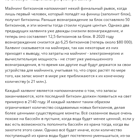
Майнинг биткоинов напоминает некий финальный рывок, когда
лишь первый человек, который попадёт на финиш (заполнит блок),
получит биткоины. Раньше вознаграждение за блок составляло 50
биткоинов, и эти монеты тогда стоили «сущие центы». Однако два
предыдущих халвинга уже дважды снизили вознаграждение, и
теперь оно составляет 12,5 биткоинов за блок. В 2020 году
вознаграждение снизится до 6,25 биткоинов (теперь около $80 000).
Халвинг сказывается на майнерах, так как некоторые из них
приходят к выводу, что затраты на майнинг - электроэнергию и
вычислительную мощность - не стоят уже уменьшенного
вознаграждения, в то время как другие ещё будут держатся за свои
устройства для майнинга, учитывая то, что спрос растёт по мере
того, как запас монет в мире уже приближаются к их конечному
количеству (к 21 млн.).
Каждый халвинг является напоминанием о том, что запасы
заканчиваются, хотя последний биткоин должен появиться на свет
примерно в 2140 году. И каждый халвинг таким образом
ограничивает количество создаваемых новых биткоинов, делая
более ценными существующие монеты. Всё сказанное выше очень
похоже на бассейн в пустыне, когда вода будет менее ценной, если у
вас есть возможность пополнить бассейн из крана тогда, когда вы
захотите этого сами. Однако всё будет иначе, если количество
поступающей из крана воды будет постепенно уменьшаться, из-за