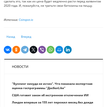
сделать это, так как их цена будет медленно расти перед халвингом
2020 года. И, пожалуйста, не тратьте свои биткоины на пиццу.
Источник:
Coinspot.io
Предыдущий: Опять миллиардеры: Криптовалютные инвестиции брать
Следующий: Сергей Солонин: Будущее за сочетанием мессе
Назад
Вперед
НОВОСТИ
"Буллинг никуда не исчез". Что показала экспертная
оценка госпрограммы "ДосболLike"
США готовят закон об экстренном отключении ИИ
Лондон впервые за 155 лет пережил месяц без дождя