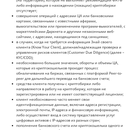
(на территории), которое не выполняет рекомендации ФАТФ
либо информация о нахождении (локации) криптобиржи
отсутствует;
совершение операций с адресами ЦА или банковскими
картами, связанными с известными аферами,
вымогательством или применением программ-вымогателей, с
маркетплейсами Даркнета и другими незаконными веб-
сайтами, с адресами, находящимися под санкциями;
в случаях, когда не требуется информация Знай своего
клиента (Know Your Client), должная/надлежащая проверка и
управление рисков клиентов (Сustomer Due Diligence) (далее –
KYC/CDD);
необоснованно большие значения, обороты и объемы ЦА,
которые из криптокошельков проходят процесс
обналичивания на биржах, связанных с платформой Peer-to-
peer для дальнейшего перевода на банковские счета;
средства клиента получены с криптобиржи либо
направляются в работу на криптобиржу, которая не
зарегистрирована или не имеет соответствующей лицензии;
клиент необоснованно часто меняет свои
идентификационные данные, включая адреса регистрации,
электронной почты, IP-адреса и финансовую информацию,
либо осуществляет вход в систему предоставления услуг
цифровых активов с IP-адресов из разных стран;
пополнение банковского счета или криптокошелька одного и