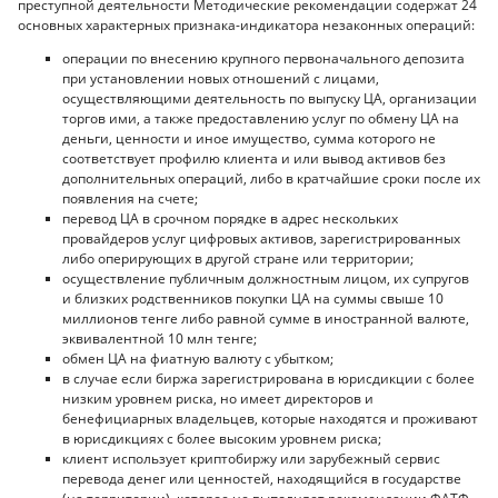
преступной деятельности Методические рекомендации содержат 24
основных характерных признака-индикатора незаконных операций:
операции по внесению крупного первоначального депозита
при установлении новых отношений с лицами,
осуществляющими деятельность по выпуску ЦА, организации
торгов ими, а также предоставлению услуг по обмену ЦА на
деньги, ценности и иное имущество, сумма которого не
соответствует профилю клиента и или вывод активов без
дополнительных операций, либо в кратчайшие сроки после их
появления на счете;
перевод ЦА в срочном порядке в адрес нескольких
провайдеров услуг цифровых активов, зарегистрированных
либо оперирующих в другой стране или территории;
осуществление публичным должностным лицом, их супругов
и близких родственников покупки ЦА на суммы свыше 10
миллионов тенге либо равной сумме в иностранной валюте,
эквивалентной 10 млн тенге;
обмен ЦА на фиатную валюту с убытком;
в случае если биржа зарегистрирована в юрисдикции с более
низким уровнем риска, но имеет директоров и
бенефициарных владельцев, которые находятся и проживают
в юрисдикциях с более высоким уровнем риска;
клиент использует криптобиржу или зарубежный сервис
перевода денег или ценностей, находящийся в государстве