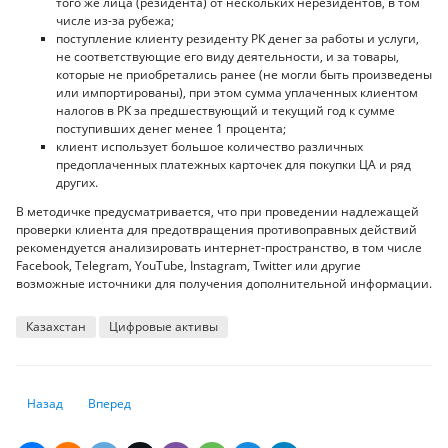
того же лица (резидента) от нескольких нерезидентов, в том
числе из-за рубежа;
поступление клиенту резиденту РК денег за работы и услуги,
не соответствующие его виду деятельности, и за товары,
которые не приобретались ранее (не могли быть произведены
или импортированы), при этом сумма уплаченных клиентом
налогов в РК за предшествующий и текущий год к сумме
поступивших денег менее 1 процента;
клиент использует большое количество различных
предоплаченных платежных карточек для покупки ЦА и ряд
других.
В методичке предусматривается, что при проведении надлежащей
проверки клиента для предотвращения противоправных действий
рекомендуется анализировать интернет-пространство, в том числе
Facebook, Telegram, YouTube, Instagram, Twitter или другие
возможные источники для получения дополнительной информации.
Казахстан
Цифровые активы
Предыдущий: Волатильность и вопросы безопасности: какие риски с
Следующий: Капитализация Биткоина превзошла все трад
Назад
Вперед