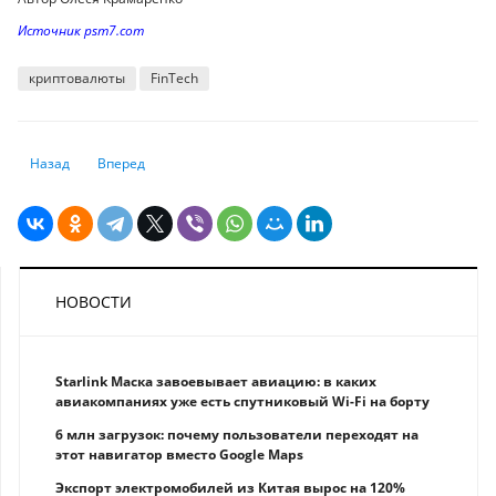
Источник psm7.com
криптовалюты
FinTech
Предыдущий: Как заполнить налоговую декларацию владельцам крип
Следующий: Нерешительность SEC и исторический максиму
Назад
Вперед
НОВОСТИ
Starlink Маска завоевывает авиацию: в каких
авиакомпаниях уже есть спутниковый Wi-Fi на борту
6 млн загрузок: почему пользователи переходят на
этот навигатор вместо Google Maps
Экспорт электромобилей из Китая вырос на 120%