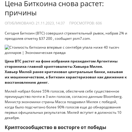
Цена Биткоина снова растет:
причины
ОПУБЛИКОВАНО: 21.11.2023, 14:37
ПРОСМОТРОВ:
606
Сегодня Биткоин (BTC) совершил стремительный рывок, набрав 2% и
преодолев отметку $37 200 , сообщает psm7.com.
Цена BTC растет на фоне избрания президентом Аргентины
сторонника главной криптовалюты Хавьера Милея.
Хавьер Милей ранее критиковал центральные банки, называя
их мошенничеством, а Биткоин характеризовал как движение к
восстановлению денег.
Милей набрал более 55% голосов, обеспечив себе существенное
преимущество почти в 3 млн голосов, согласно данным Bloomberg.
Министр экономики страны Масса поздравил Милея с победой,
когда было подсчитано более 90% голосов еще до обнародования
первых официальных результатов. Милей вступит в должность 10
декабря.
Криптосообщество в восторге от победы