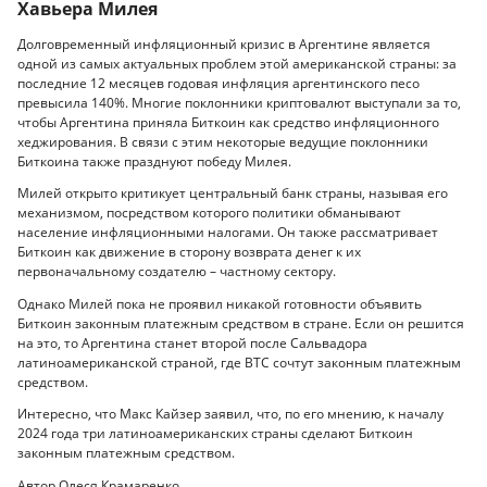
Хавьера Милея
Долговременный инфляционный кризис в Аргентине является
одной из самых актуальных проблем этой американской страны: за
последние 12 месяцев годовая инфляция аргентинского песо
превысила 140%. Многие поклонники криптовалют выступали за то,
чтобы Аргентина приняла Биткоин как средство инфляционного
хеджирования. В связи с этим некоторые ведущие поклонники
Биткоина также празднуют победу Милея.
Милей открыто критикует центральный банк страны, называя его
механизмом, посредством которого политики обманывают
население инфляционными налогами. Он также рассматривает
Биткоин как движение в сторону возврата денег к их
первоначальному создателю – частному сектору.
Однако Милей пока не проявил никакой готовности объявить
Биткоин законным платежным средством в стране. Если он решится
на это, то Аргентина станет второй после Сальвадора
латиноамериканской страной, где BTC сочтут законным платежным
средством.
Интересно, что Макс Кайзер заявил, что, по его мнению, к началу
2024 года три латиноамериканских страны сделают Биткоин
законным платежным средством.
Автор Олеся Крамаренко