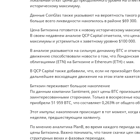
локальный откат цены до преодоленного уровня на отметк
историческому максимуму.
Данные CoinGlas также указывают на вероятность такого 
больше всего ликвидности накопилось в районе $69 300.
Цена Биткоина готовится к новому историческому максим
В своем недавнем анализе QCP Capital отметила, что цен
максимумы и устремиться к заветному уровню $100 000.
В анализе указывается на сильную динамику BTC и отмеча
движению способствовали новости о том, что Лондонска
облигациями (ETN) на Биткоине и Ethereum (ETH) с мая.
В QCP Capital также добавили, что, если не произойдет 
дальнейшее восходящее движение на этом этапе кажется
Биткоин переживает большое накопление
По данным компании Santiment, рост цены BTC произоше
заинтересованными сторонами. Только в воскресенье коше
приобрели 51 959 BTC, что составляет 0,263% от общего 
Этот импульс накопления происходит в тот момент, когд
неделям, предшествующим халвингу.
По мнению аналитика PlanB, во время каждого периода ха
цены Биткоина. Важно понимать, что такие скачки цен св
структурных вехах и фазовых переходах.