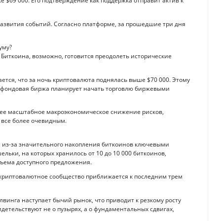
е $69 000. Его подтверждение как поддержка отправит актив к
развития событий. Согласно платформе, за прошедшие три дня
уму?
а Биткоина, возможно, готовится преодолеть исторические
ется, что за ночь криптовалюта поднялась выше $70 000. Этому
я фондовая биржа планирует начать торговлю биржевыми
более масштабное макроэкономическое снижение рисков,
 все более очевидным.
л из-за значительного накопления биткоинов ключевыми
льки, на которых хранилось от 10 до 10 000 биткоинов,
объема доступного предложения.
а криптовалютное сообщество приближается к последним трем
лвинга наступает бычий рынок, что приводит к резкому росту
идетельствуют не о пузырях, а о фундаментальных сдвигах,