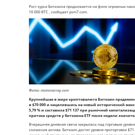
Рост курса Биткоина продолжается на фоне огромных нако
10 000 BTC , сообщает psm7.com.
Фото: motionarray.com
Крупнейшая в мире криптовалюта Биткоин продемонс
в $70 000 и нацелившись на новый исторический макс
5,79 % и составила $71 137 при рыночной капитализац
притока средств у биткоина-ETF после недели значите
Вчерашняя дневная свеча закрылась над торговым уровне
снижения актива. Биткоин достиг уровня проторговки $71