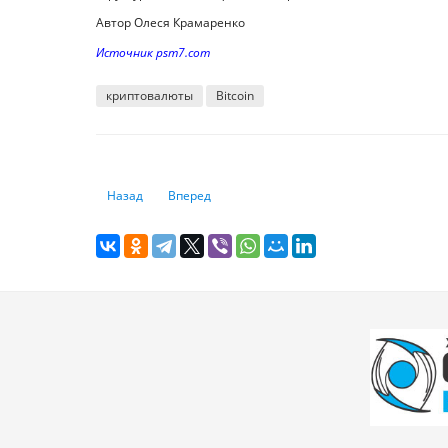
Автор Олеся Крамаренко
Источник psm7.com
криптовалюты
Bitcoin
Предыдущий: Как устроен рынок криптовалют в России и
Следующий: 5 признаков краха крипторынка
Назад
Вперед