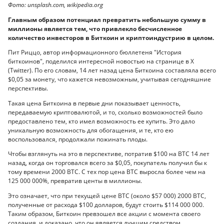
Фото: unsplash.com, wikipedia.org
Главным образом потенциал превратить небольшую сумму в
миллионы является тем, что привлекло бесчисленное
количество инвесторов в Биткоин и криптоиндустрию в целом.
Пит Риццо, автор информационного бюллетеня "История
биткоинов", поделился интересной новостью на странице в X
(Twitter). По его словам, 14 лет назад цена Биткоина составляла всего
$0,05 за монету, что кажется невозможным, учитывая сегодняшние
перспективы.
Такая цена Биткоина в первые дни показывает ценность,
передаваемую криптовалютой, и то, сколько возможностей было
предоставлено тем, кто имел возможность ее купить. Это дало
уникальную возможность для обогащения, и те, кто ею
воспользовался, продолжали пожинать плоды.
Чтобы взглянуть на это в перспективе, потратив $100 на BTC 14 лет
назад, когда он торговался всего за $0,05, покупатель получил бы к
тому времени 2000 BTC. С тех пор цена BTC выросла более чем на
125 000 000%, превратив центы в миллионы.
Это означает, что при текущей цене BTC (около $57 000) 2000 BTC,
полученные от расхода $100 долларов, будут стоить $114 000 000.
Таким образом, Биткоин превзошел все акции с момента своего
создания, и доказано, что он является лучшим средством