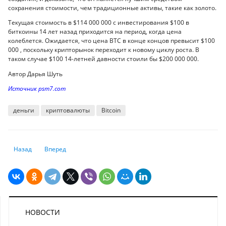
сохранения стоимости, чем традиционные активы, такие как золото.
Текущая стоимость в $114 000 000 с инвестирования $100 в
биткоины 14 лет назад приходится на период, когда цена
колеблется. Ожидается, что цена BTC в конце концов превысит $100
000 , поскольку крипторынок переходит к новому циклу роста. В
таком случае $100 14-летней давности стоили бы $200 000 000.
Автор Дарья Шуть
Источник psm7.com
деньги
криптовалюты
Bitcoin
Предыдущий: Появится ли новый король Биткоина: кто обгонит Сатошу
Следующий: Биткоин взлетел почти до $63 000 после "Крест
Назад
Вперед
НОВОСТИ