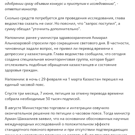
одобрении сразу объявим конкурс и приступим к исследованию", -
ответил министр.
Сколько средств потребуется для проведения исследования, глава
ведомства сказать не смог. Но пояснил, что "запрос поступил", а
сумму обещал "уточнить дополнительно".
Напомним: ранее у министра здравоохранения Акмарал
Альназаровой спросили про сокращение светового дня. В частности,
чиновнице задали вопрос, не привел ли перевод времени к
депрессии у казахстанцев. Глава ведомства сообщила, что сегодня
создана специальная мониторинговая группа, которая будет
отслеживать подобные обращения казахстанцев и состояние
здоровья граждан.
Напомним: в ночь с 29 февраля на 1 марта Казахстан перешел на
единый часовой пояс.
Спустя три месяца, 7 июня, петиция за отмену перевода времени
собрала необходимые 50 тысяч подписей.
В августе Министерство торговли и интеграции озвучило
окончательное решение по петиции о часовом поясе. Тогда министр
Арман Шаккалиев заявил, что на основании обоснованных научных
международных исследований о положительном эффекте
стандартного поясного времени и при отсутствии подтверждающих
данных о негативном влиянии на здоровье было принято решение