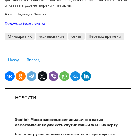
отказать в удовлетворении петиции.
Автор Надежда Лыкова
Источник tengrinews.kz
Минздрав РК
исследование
сенат
Перевод времени
Предыдущий: Вредно ли излучение от смартфонов, ответили в Минзд
Следующий: Как отдыхаем на Новый год 2025 и как оплатя
Назад
Вперед
НОВОСТИ
Starlink Маска завоевывает авиацию: в каких
авиакомпаниях уже есть спутниковый Wi-Fi на борту
6 млн загрузок: почему пользователи переходят на