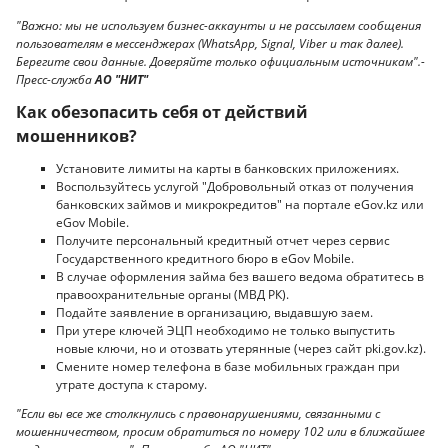
"Важно: мы не используем бизнес-аккаунты и не рассылаем сообщения
пользователям в мессенджерах (WhatsApp, Signal, Viber и так далее).
Берегите свои данные. Доверяйте только официальным источникам".-
Пресс-служба
АО "НИТ"
Как обезопасить себя от действий
мошенников?
Установите лимиты на карты в банковских приложениях.
Воспользуйтесь услугой "Добровольный отказ от получения
банковских займов и микрокредитов" на портале eGov.kz или
eGov Mobile.
Получите персональный кредитный отчет через сервис
Государственного кредитного бюро в eGov Mobile.
В случае оформления займа без вашего ведома обратитесь в
правоохранительные органы (МВД РК).
Подайте заявление в организацию, выдавшую заем.
При утере ключей ЭЦП необходимо не только выпустить
новые ключи, но и отозвать утерянные (через сайт pki.gov.kz).
Смените номер телефона в базе мобильных граждан при
утрате доступа к старому.
"Если вы все же столкнулись с правонарушениями, связанными с
мошенничеством, просим обратиться по номеру 102 или в ближайшее