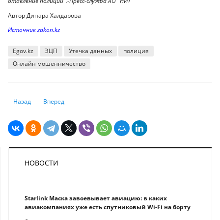
отделение полиции".-Пресс-служба АО "НИТ"
Автор Динара Халдарова
Источник zakon.kz
Egov.kz
ЭЦП
Утечка данных
полиция
Онлайн мошенничество
Предыдущий: Премьер министр обратился к родителям с просьбой обе
Следующий: 1 июня в Казахстане хотят сделать выходным 
Назад
Вперед
НОВОСТИ
Starlink Маска завоевывает авиацию: в каких
авиакомпаниях уже есть спутниковый Wi-Fi на борту