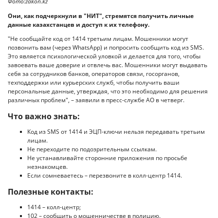
Фото:zakon.kz
Они, как подчеркнули в "НИТ", стремятся получить личные
данные казахстанцев и доступ к их телефону.
"Не сообщайте код от 1414 третьим лицам. Мошенники могут
позвонить вам (через WhatsApp) и попросить сообщить код из SMS.
Это является психологической уловкой и делается для того, чтобы
завоевать ваше доверие и отвлечь вас. Мошенники могут выдавать
себя за сотрудников банков, операторов связи, госорганов,
техподдержки или курьерских служб, чтобы получить ваши
персональные данные, утверждая, что это необходимо для решения
различных проблем", – заявили в пресс-службе АО в четверг.
Что важно знать:
Код из SMS от 1414 и ЭЦП-ключи нельзя передавать третьим
лицам.
Не переходите по подозрительным ссылкам.
Не устанавливайте сторонние приложения по просьбе
незнакомцев.
Если сомневаетесь – перезвоните в колл-центр 1414.
Полезные контакты:
1414 – колл-центр;
102 – сообщить о мошенничестве в полицию.