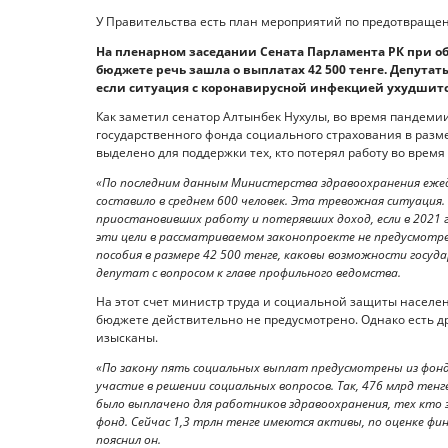
У Правительства есть план мероприятий по предотвраще
На пленарном заседании Сената Парламента РК при о
бюджете речь зашла о выплатах 42 500 тенге. Депутат
если ситуация с коронавирусной инфекцией ухудшится
Как заметил сенатор Алтынбек Нухулы, во время пандеми
государственного фонда социального страхования в разм
выделено для поддержки тех, кто потерял работу во время
«По последним данным Министерства здравоохранения ежед
составило в среднем 600 человек. Эта тревожная ситуация
приостановивших работу и потерявших доход, если в 2021 г
эти цели в рассматриваемом законопроекте не предусмотр
пособия в размере 42 500 тенге, каковы возможности госу
депутат с вопросом к главе профильного ведомства.
На этот счет министр труда и социальной защиты населен
бюджете действительно не предусмотрено. Однако есть др
изысканы.
«По закону пять социальных выплат предусмотрены из фонд
участие в решении социальных вопросов. Так, 476 млрд тенг
было выплачено для работников здравоохранения, тех кто з
фонд. Сейчас 1,3 трлн тенге имеются активы, по оценке фи
пояснил он.