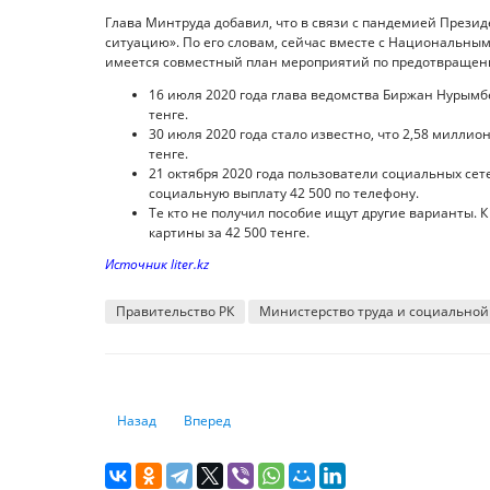
Глава Минтруда добавил, что в связи с пандемией Презид
ситуацию». По его словам, сейчас вместе с Национальны
имеется совместный план мероприятий по предотвращен
16 июля 2020 года глава ведомства Биржан Нурымбе
тенге.
30 июля 2020 года стало известно, что 2,58 милли
тенге.
21 октября 2020 года пользователи социальных се
социальную выплату 42 500 по телефону.
Те кто не получил пособие ищут другие варианты. 
картины за 42 500 тенге.
Источник liter.kz
Правительство РК
Министерство труда и социально
Предыдущий: Исследователи оценили страны по эффект
Следующий: Где лучше сидеть в самолете во 
Назад
Вперед