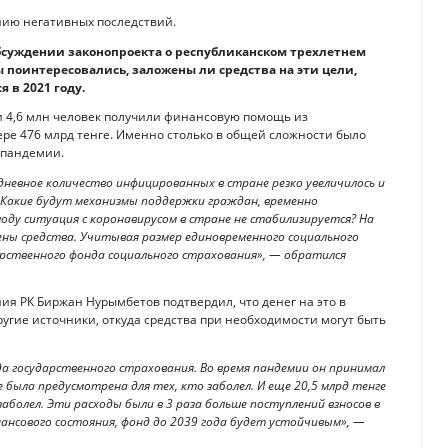
нию негативных последствий.
бсуждении законопроекта о республиканском трехлетнем
ы поинтересовались, заложены ли средства на эти цели,
 в 2021 году.
и 4,6 млн человек получили финансовую помощь из
ере 476 млрд тенге. Именно столько в общей сложности было
 пандемии.
невное количество инфицированных в стране резко увеличилось и
. Какие будут механизмы поддержки граждан, временно
оду ситуация с коронавирусом в стране не стабилизируется? На
ены средства. Учитывая размер единовременного социального
дарственного фонда социального страхования», — обратился
ия РК Биржан Нурымбетов подтвердил, что денег на это в
угие источники, откуда средства при необходимости могут быть
а государственного страхования. Во время пандемии он принимал
е была предусмотрена для тех, кто заболел. И еще 20,5 млрд тенге
аболел. Эти расходы были в 3 раза больше поступлений взносов в
нансового состояния, фонд до 2039 года будет устойчивым», —