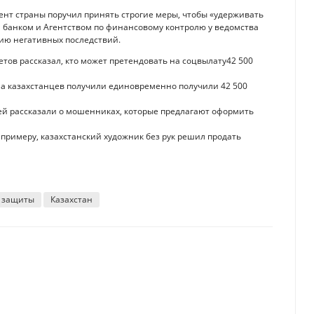
ент страны поручил принять строгие меры, чтобы «удерживать
м банком и Агентством по финансовому контролю у ведомства
ию негативных последствий.
тов рассказал, кто может претендовать на соцвылату42 500
она казахстанцев получили единовременно получили 42 500
тей рассказали о мошенниках, которые предлагают оформить
К примеру, казахстанский художник без рук решил продать
й защиты
Казахстан
ивности борьбы с COVID-19
время турбулентности