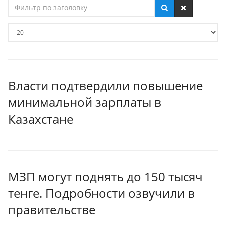
Фильтр
по
заголовку
Кол-
во
строк:
Власти подтвердили повышение
минимальной зарплаты в
Казахстане
МЗП могут поднять до 150 тысяч
тенге. Подробности озвучили в
правительстве