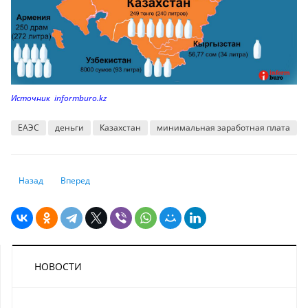
Источник informburo.kz
ЕАЭС
деньги
Казахстан
минимальная заработная плата
Предыдущий: Насколько подорожает жилье в Казахстане
Следующий: Инфляция, курс тенге и экономика: Всемирный
Назад
Вперед
НОВОСТИ