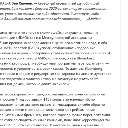
IFALPA)
Уве Хартер.
— Серьёзный несчастный случай нашей
 который не летает с февраля 2020-го, некоторые авиакомпании
ом уровне, но остальные либо «дают самый минимум», либо
 на данный момент регламентов недостаточно», — убеждён
аны ничего не знают о сложившейся ситуации, нельзя: к
 авиации (ИКАО), так и в Международной ассоциации
 были прекрасно осведомлены ещё много месяцев назад, и оба
пасности полетов (EASA) успели опубликовать подробные
омпаниям вернуть потерявших хватку пилотов обратно в небо. И
а также изучив реестр ASRS, корреспонденты Bloomberg
 из них, кто прошёл необходимые программы переподготовки, —
ровень и уверенность в своих силах. По данным Bloomberg,
е теории в классе и регулярные тренировки на авиасимуляторах
ереподготовки пилотов к тому же зачастую не учитывают
ия пандемии, которые давят на экипаж.
ла пассажиропотоки, гражданская авиация понесла поистине
 прошлый год составили $138 млрд, а за нынешний, по
ь авиакомпании активно пытаются «выцарапать» себе обратно
ающих в связи с возвращением пилотов к рейсам после
полнительным бременем, которое гораздо лучше переносят лишь
ффективнее сводить концы с концами, поясняют корреспонденты
естр ASRS, отмечают авторы. В частности, упомянутый выше