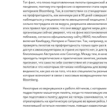
Тот факт, что плохо подготовленные пилоты гражданской
пандемии, поэтому эта профессия со временем стала хар
материале Bloomberg. Так, в соответствии со стандартам
на профпригодность, как минимум раз в 90 дней совершать
наблюдаться у специалистов по авиационной медицине. П
сильно пострадала из-за вируса, разрешила авиакомпани
этих правил при условии, что они введут другие меры для
организации сейчас уверяют, что на фоне восстановлени
поблажек, согласно официальному сайту ИКАО, послаблени
включая Камбоджу, Нигерию и Пакистан. Так, например, к
проверять пилотов на профпригодность только один раз в
доступ к авиасимуляторам: в стране их просто нет, и для
близлежащие Австралию или Сингапур. Между тем, в кач
проходить теоретические и практические занятия, указыва
признают, что само по себе соответствие её стандартам 
пилотов и что некоторым лётчикам необходимы для возвр
видимости, как раз из-за того, что все специалисты разн
которые возникают в связи с массовым возвращением пил
Bloomberg.
Некоторые из вернувшихся к работе лётчиков, с которыми
подрастеряли мышечную память, когда-то помогавшую им
при подготовке к полёту; другие же теперь сомневаются, ч
отреагировать на критическую ситуацию во время рейса.
пожелавший остаться неизвестным, поведал корреспондент