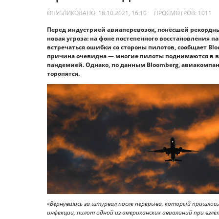
ОПУБЛИКОВАНО: 18.10.2021, 16:10
ПРОСМОТРОВ:
1011
Перед индустрией авиаперевозок, понёсшей рекордны
новая угроза: на фоне постепенного восстановления п
встречаться ошибки со стороны пилотов, сообщает Blo
причина очевидна — многие пилоты поднимаются в во
пандемией. Однако, по данным Bloomberg, авиакомпа
торопятся.
«Вернувшись за штурвал после перерыва, который пришлос
инфекции, пилот одной из американских авиалиний при взлё