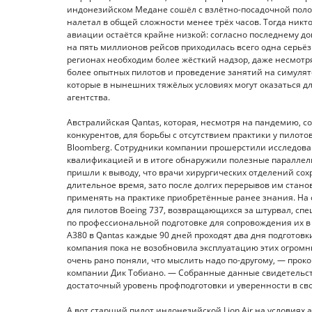
индонезийском Медане сошёл с взлётно-посадочной полос
налетал в общей сложности менее трёх часов. Тогда никто
авиации остаётся крайне низкой: согласно последнему до
на пять миллионов рейсов приходилась всего одна серьёз
регионах необходим более жёсткий надзор, даже несмотр
более опытных пилотов и проведение занятий на симулят
которые в нынешних тяжёлых условиях могут оказаться д
агентства.
Австралийская Qantas, которая, несмотря на пандемию, 
конкурентов, для борьбы с отсутствием практики у пилот
Bloomberg. Сотрудники компании прошерстили исследован
квалификацией и в итоге обнаружили полезные параллел
пришли к выводу, что врачи хирургических отделений со
длительное время, зато после долгих перерывов им стан
применять на практике приобретённые ранее знания. На 
для пилотов Boeing 737, возвращающихся за штурвал, сп
по профессиональной подготовке для сопровождения их в
A380 в Qantas каждые 90 дней проходят два дня подготовк
компания пока не возобновила эксплуатацию этих огромн
очень рано поняли, что мыслить надо по-другому, — про
компании Дик Тобиано. — Собранные данные свидетельст
достаточный уровень профподготовки и уверенности в сво
А вот старший пилот индонезийской Lion Air на условиях