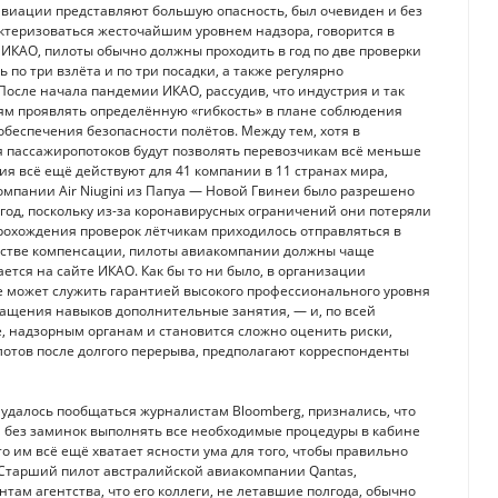
 авиации представляют большую опасность, был очевиден и без
актеризоваться жесточайшим уровнем надзора, говорится в
и ИКАО, пилоты обычно должны проходить в год по две проверки
 по три взлёта и по три посадки, а также регулярно
осле начала пандемии ИКАО, рассудив, что индустрия и так
ям проявлять определённую «гибкость» в плане соблюдения
 обеспечения безопасности полётов. Между тем, хотя в
я пассажиропотоков будут позволять перевозчикам всё меньше
я всё ещё действуют для 41 компании в 11 странах мира,
омпании Air Niugini из Папуа — Новой Гвинеи было разрешено
 год, поскольку из-за коронавирусных ограничений они потеряли
 прохождения проверок лётчикам приходилось отправляться в
естве компенсации, пилоты авиакомпании должны чаще
ется на сайте ИКАО. Как бы то ни было, в организации
не может служить гарантией высокого профессионального уровня
ащения навыков дополнительные занятия, — и, по всей
ые, надзорным органам и становится сложно оценить риски,
отов после долгого перерыва, предполагают корреспонденты
 удалось пообщаться журналистам Bloomberg, признались, что
 без заминок выполнять все необходимые процедуры в кабине
то им всё ещё хватает ясности ума для того, чтобы правильно
 Старший пилот австралийской авиакомпании Qantas,
ам агентства, что его коллеги, не летавшие полгода, обычно