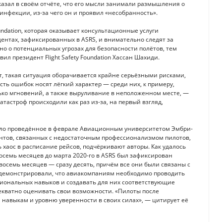
указал в своём отчёте, что его мысли занимали размышления о
нфекции, из-за чего он и проявил «несобранность».
undation, которая оказывает консультационные услуги
ентах, зафиксированных в ASRS, и внимательно следят за
о о потенциальных угрозах для безопасности полётов, тем
ил президент Flight Safety Foundation Хассан Шахиди.
ет, такая ситуация оборачивается крайне серьёзными рисками,
ть ошибок носят лёгкий характер — среди них, к примеру,
ько мгновений, а также выруливание в неположенном месте, —
тастроф происходили как раз из-за, на первый взгляд,
зало проведённое в феврале Авиационным университетом Эмбри-
нтов, связанных с недостаточным профессионализмом пилотов,
ь хаос в расписание рейсов, подчёркивают авторы. Как удалось
осемь месяцев до марта 2020-го в ASRS был зафиксирован
восемь месяцев — сразу десять, причём все они были связаны с
родемонстрировали, что авиакомпаниям необходимо проводить
сиональных навыков и создавать для них соответствующие
екватно оценивать свои возможности. «Пилоты после
 навыкам и уровню уверенности в своих силах», — цитирует её