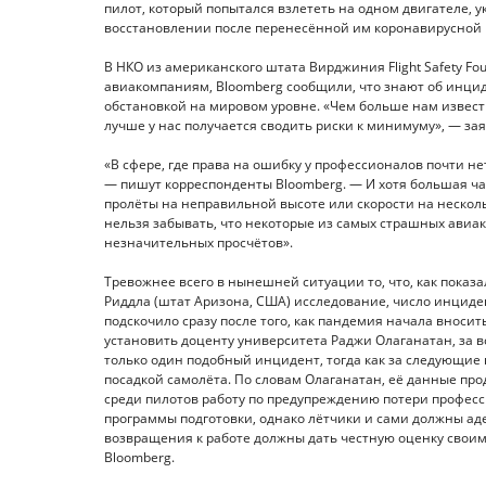
пилот, который попытался взлететь на одном двигателе, 
восстановлении после перенесённой им коронавирусной и
В НКО из американского штата Вирджиния Flight Safety Fo
авиакомпаниям, Bloomberg сообщили, что знают об инцид
обстановкой на мировом уровне. «Чем больше нам известн
лучше у нас получается сводить риски к минимуму», — заяв
«В сфере, где права на ошибку у профессионалов почти н
— пишут корреспонденты Bloomberg. — И хотя большая час
пролёты на неправильной высоте или скорости на нескол
нельзя забывать, что некоторые из самых страшных авиака
незначительных просчётов».
Тревожнее всего в нынешней ситуации то, что, как пока
Риддла (штат Аризона, США) исследование, число инциде
подскочило сразу после того, как пандемия начала вносит
установить доценту университета Раджи Олаганатан, за в
только один подобный инцидент, тогда как за следующие 
посадкой самолёта. По словам Олаганатан, её данные п
среди пилотов работу по предупреждению потери профес
программы подготовки, однако лётчики и сами должны ад
возвращения к работе должны дать честную оценку своим
Bloomberg.