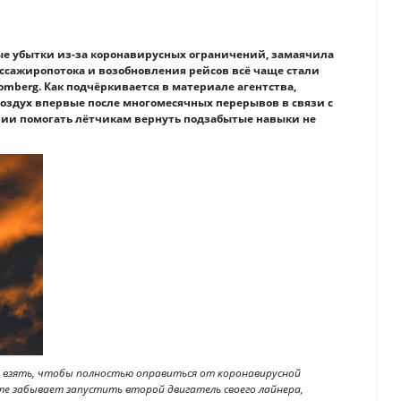
е убытки из-за коронавирусных ограничений, замаячила
ассажиропотока и возобновления рейсов всё чаще стали
omberg. Как подчёркивается в материале агентства,
здух впервые после многомесячных перерывов в связи с
нии помогать лётчикам вернуть подзабытые навыки не
ь взять, чтобы полностью оправиться от коронавирусной
те забывает запустить второй двигатель своего лайнера,