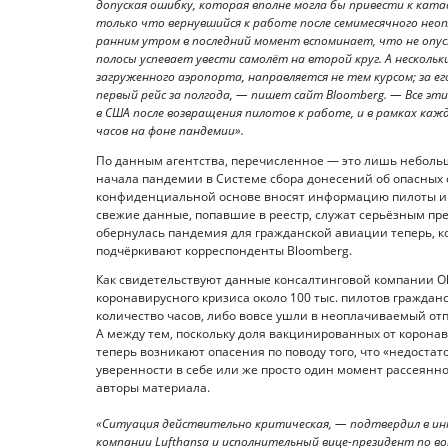
допуская ошибку, которая вполне могла бы привести к катас
только что вернувшийся к работе после семимесячного неопл
ранним утром в последний момент вспоминает, что не опуст
полосы успевает увести самолёт на второй круг. А нескольк
загруженного аэропорта, направляется не тем курсом; за 
первый рейс за полгода, — пишет сайт Bloomberg. — Все э
в США после возвращения пилотов к работе, и в рамках каж
часов на фоне пандемии».
По данным агентства, перечисленное — это лишь небольш
начала пандемии в Системе сбора донесений об опасных с
конфиденциальной основе вносят информацию пилоты и д
свежие данные, попавшие в реестр, служат серьёзным п
обернулась пандемия для гражданской авиации теперь, ко
подчёркивают корреспонденты Bloomberg.
Как свидетельствуют данные консалтинговой компании Ol
коронавирусного кризиса около 100 тыс. пилотов гражд
количество часов, либо вовсе ушли в неоплачиваемый отпу
А между тем, поскольку доля вакцинированных от корона
теперь возникают опасения по поводу того, что «недост
уверенности в себе или же просто один момент рассеянно
авторы материала.
«Ситуация действительно критическая, — подтвердил в инт
компании Lufthansa и исполнительный вице-президент по 