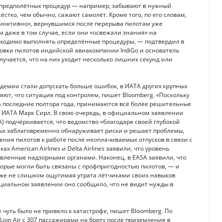
 предполётных процедур — например, забывают в нужный
тко, чем обычно, сажают самолёт. Кроме того, по его словам,
стинктивно», вернувшимся после перерыва пилотам уже
 даже в том случае, если они «освежали знания» на
обходимо выполнять определённые процедуры, — подтвердил в
овки пилотов индийской авиакомпании IndiGo и основатель
 случается, что на них уходит несколько лишних секунд или
ндемии стали допускать больше ошибок, в ИАТА других крупных
ют, что ситуация под контролем, пишет Bloomberg. «Поскольку
а последние полтора года, принимаются всё более решительные
и ИАТА Марк Сирл. В свою очередь, в официальном заявлении
 подчёркивается, что ведомство «благодаря своей глубокой
ных заблаговременно обнаруживает риски и решает проблемы,
ения пилотов к работе после неоплачиваемых отпусков в связи с
 American Airlines и Delta Airlines заявили, что уровень
овленные надзорными органами. Наконец, в EASA заявили, что
орые могли быть связаны с профпригодностью пилотов, — и
даже не слишком ощутимая утрата лётчиками своих навыков
циальном заявлении оно сообщило, что не видит нужды в
чуть было не привело к катастрофе, пишет Bloomberg. По
ion Air с 307 пассажирами на борту после приземления в