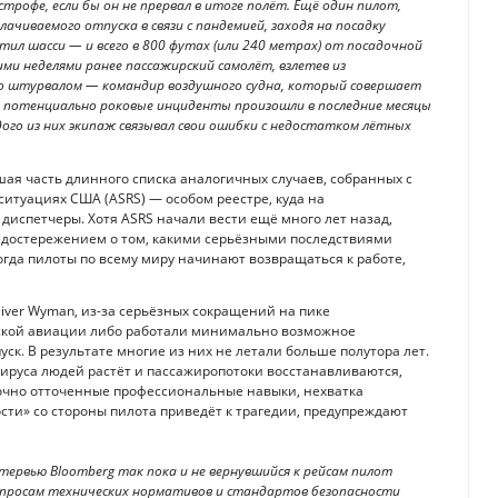
трофе, если бы он не прервал в итоге полёт. Ещё один пилот,
ачиваемого отпуска в связи с пандемией, заходя на посадку
ил шасси — и всего в 800 футах (или 240 метрах) от посадочной
ими неделями ранее пассажирский самолёт, взлетев из
его штурвалом — командир воздушного судна, который совершает
ти потенциально роковые инциденты произошли в последние месяцы
дого из них экипаж связывал свои ошибки с недостатком лётных
ая часть длинного списка аналогичных случаев, собранных с
итуациях США (ASRS) — особом реестре, куда на
испетчеры. Хотя ASRS начали вести ещё много лет назад,
редостережением о том, какими серьёзными последствиями
гда пилоты по всему миру начинают возвращаться к работе,
iver Wyman, из-за серьёзных сокращений на пике
анской авиации либо работали минимально возможное
ск. В результате многие из них не летали больше полутора лет.
вируса людей растёт и пассажиропотоки восстанавливаются,
аточно отточенные профессиональные навыки, нехватка
сти» со стороны пилота приведёт к трагедии, предупреждают
ервью Bloomberg так пока и не вернувшийся к рейсам пилот
вопросам технических нормативов и стандартов безопасности