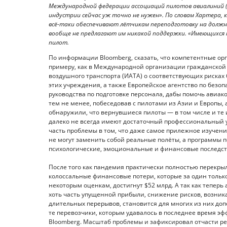
Международной федерации ассоциаций пилотов авиалиний (
индустрии сейчас уж точно не нужен». По словам Хартера,
всё-таки обеспечивают лётчикам переподготовку на должн
вообще не предлагают им никакой поддержки. «Имеющихся
пилот.
По информации Bloomberg, сказать, что компетентные орг
примеру, как в Международной организации гражданской
воздушного транспорта (ИАТА) о соответствующих рисках
этих учреждения, а также Европейское агентство по безо
руководства по подготовке персонала, дабы помочь авиак
тем не менее, побеседовав с пилотами из Азии и Европы, 
обнаружили, что вернувшиеся пилоты — в том числе и те
далеко не всегда имеют достаточный профессиональный у
часть проблемы в том, что даже самое прилежное изучени
не могут заменить собой реальные полёты, а программы п
психологические, эмоциональные и финансовые последств
После того как пандемия практически полностью перекры
колоссальные финансовые потери, которые за один только
некоторым оценкам, достигнут $52 млрд. А так как тепер
хоть часть упущенной прибыли, снижение рисков, возник
длительных перерывов, становится для многих из них до
те перевозчики, которым удавалось в последнее время э
Bloomberg. Масштаб проблемы и зафиксировал отчасти ре