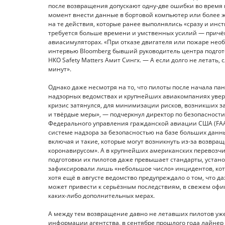
после возвращения допускают одну-две ошибки во время
момент внести данные в бортовой компьютер или более жёс
на те действия, которые ранее выполнялись «сразу и ин
требуется больше времени и умственных усилий — причём
авиасимуляторах. «При отказе двигателя или пожаре не
интервью Bloomberg бывший руководитель центра подгот
НКО Safety Matters Амит Сингх. — А если долго не летать,
минут».
Однако даже несмотря на то, что пилоты после начала па
надзорных ведомствах и крупнейших авиакомпаниях уверя
кризис затянулся, для минимизации рисков, возникших з
и твёрдые меры», — подчеркнул директор по безопасност
Федерального управления гражданской авиации США (FAA)
системе надзора за безопасностью на базе больших дан
включая и такие, которые могут возникнуть из-за возвращ
коронавирусом». А в крупнейших американских перевозчиках
подготовки их пилотов даже превышает стандарты, устан
зафиксировали лишь «небольшое число» инцидентов, кот
хотя ещё в августе ведомство предупреждало о том, что 
может привести к серьёзным последствиям, в свежем офи
каких-либо дополнительных мерах.
А между тем возвращение давно не летавших пилотов уже 
информации агентства, в сентябре прошлого года лайнер L