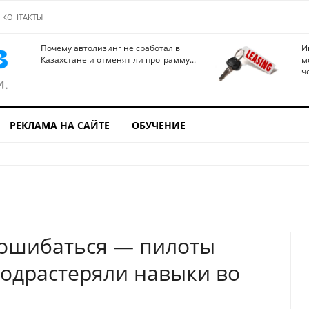
КОНТАКТЫ
Почему автолизинг не сработал в
И
Казахстане и отменят ли программу...
м
ч
РЕКЛАМА НА САЙТЕ
ОБУЧЕНИЕ
 ошибаться — пилоты
одрастеряли навыки во