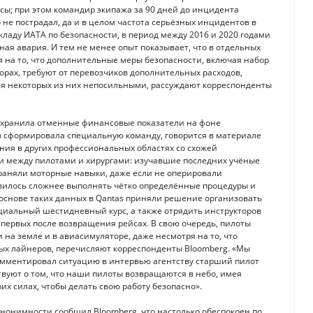
ы; при этом командир экипажа за 90 дней до инцидента
 не пострадал, да и в целом частота серьёзных инцидентов в
кладу ИАТА по безопасности, в период между 2016 и 2020 годами
ная авария. И тем не менее опыт показывает, что в отдельных
я на то, что дополнительные меры безопасности, включая набор
орах, требуют от перевозчиков дополнительных расходов,
ля некоторых из них непосильными, рассуждают корреспонденты
сохранила отменные финансовые показатели на фоне
ов сформировала специальную команду, говорится в материале
ия в других профессиональных областях со схожей
и между пилотами и хирургами: изучавшие последних учёные
храняли моторные навыки, даже если не оперировали
овилось сложнее выполнять чётко определённые процедуры и
основе таких данных в Qantas приняли решение организовать
ециальный шестидневный курс, а также отрядить инструкторов
 первых после возвращения рейсах. В свою очередь, пилоты
и на земле и в авиасимуляторе, даже несмотря на то, что
ых лайнеров, перечисляют корреспонденты Bloomberg. «Мы
комментировал ситуацию в интервью агентству старший пилот
вуют о том, что наши пилоты возвращаются в небо, имея
их силах, чтобы делать свою работу безопасно».
 анонимности сообщил Bloomberg, что настолько обеспокоен по