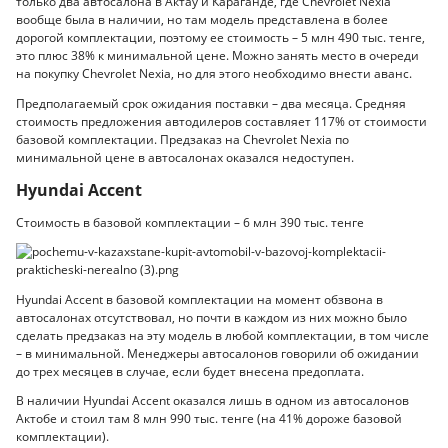
только два автосалона в Актау и Караганде, где Chevrolet Nexia
вообще была в наличии, но там модель представлена в более
дорогой комплектации, поэтому ее стоимость – 5 млн 490 тыс. тенге,
это плюс 38% к минимальной цене. Можно занять место в очереди
на покупку Chevrolet Nexia, но для этого необходимо внести аванс.
Предполагаемый срок ожидания поставки – два месяца. Средняя
стоимость предложения автодилеров составляет 117% от стоимости
базовой комплектации. Предзаказ на Chevrolet Nexia по
минимальной цене в автосалонах оказался недоступен.
Hyundai Accent
Стоимость в базовой комплектации – 6 млн 390 тыс. тенге
Hyundai Accent в базовой комплектации на момент обзвона в
автосалонах отсутствовал, но почти в каждом из них можно было
сделать предзаказ на эту модель в любой комплектации, в том числе
– в минимальной. Менеджеры автосалонов говорили об ожидании
до трех месяцев в случае, если будет внесена предоплата.
В наличии Hyundai Accent оказался лишь в одном из автосалонов
Актобе и стоил там 8 млн 990 тыс. тенге (на 41% дороже базовой
комплектации).