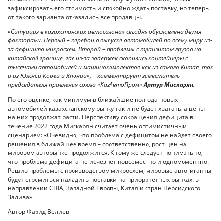
зафиксировать его стоимость и спокойно ждать поставку, но теперь
от такого варианта отказались все продавцы.
«Ситуация в казахстанских автосалонах сегодня обусловлена двумя
факторами. Первый – перебои в выпуске автомобилей по всему миру из-
за дефицита микросхем. Второй – проблемы с транзитом грузов на
китайской границе, где из-за задержек скопились контейнеры с
тысячами автомобилей и машинокомплектов как из самого Китая, так
и из Южной Кореи и Японии», – комментирует заместитель
председателя правления союза «КазАвтоПром»
Артур Мискарян.
По его оценке, как минимум в ближайшие полгода новых
автомобилей казахстанскому рынку так и не будет хватать, а цены
на них продолжат расти. Перспективу сокращения дефицита в
течение 2022 года Мискарян считает очень оптимистичным
сценарием: «Очевидно, что проблема с дефицитом не найдет своего
решения в ближайшее время – соответственно, рост цен на
мировом авторынке продолжится. К тому же следует понимать то,
что проблема дефицита не исчезнет повсеместно и одномоментно.
Решив проблемы с производством микросхем, мировые автогиганты
будут стремиться наладить поставки на приоритетных рынках: в
направлении США, Западной Европы, Китая и стран Персидского
Залива».
Автор Фарид Велиев