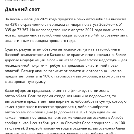
Дальний свет
За восемь месяцев 2021 года продажи новых автомобилей выросли
на 43% по сравнению с периодом с января по август 2020-го – с 51
335 до 73 367. Но непосредственно в августе 2021 года количество
новых проданных автомобилей сократилось на 5,4% по сравнению с
аналогичным периодом прошлого года.
Судя по результатам обзвона автосалонов, купить автомобиль в
базовой комплектации в Казахстане практически нереально. Более
дорогие модификации в большинстве случаев тоже недоступны для
немедленной покупки – требуется предзаказ с частичной пред­
оплатой. Размер аванса зависит от политики автосалона – кто-то
предлагает оплатить 10% от стоимости автомобиля, а кто-то ставит
фиксированную сумму.
Даже оформив предзаказ, клиент не фиксирует стоимость
автомобиля. Если за время ожидания машина подорожает, то
автосалоны предлагают два варианта: либо забрать сумму, которую
клиент уже внес в качестве предоплаты, либо приобрести
автомобиль по новой цене (а дорожает в 2021 году едва ли не
каждая новая поставка, например, менеджер автосалона в Актобе
сообщил, что 1 сентября цена на Chevrolet Cobalt поднялась на 100
тыс. тенге). В первой половине года в отдельных автосалонах была
возможность полностью оплатить покупку автомобиля, чтобы