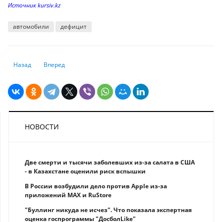
Источник kursiv.kz
автомобили
дефицит
Предыдущий: Каким образом изменение экономической модели и энер
Следующий: В чем сходство и различие ипотечных програм
Назад
Вперед
НОВОСТИ
Две смерти и тысячи заболевших из-за салата в США
- в Казахстане оценили риск вспышки
В России возбудили дело против Apple из-за
приложений MAX и RuStore
"Буллинг никуда не исчез". Что показала экспертная
оценка госпрограммы "ДосболLike"