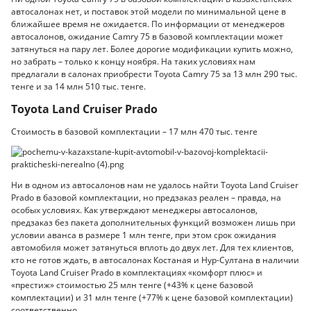
автосалонах нет, и поставок этой модели по минимальной цене в
ближайшее время не ожидается. По информации от менеджеров
автосалонов, ожидание Camry 75 в базовой комплектации может
затянуться на пару лет. Более дорогие модификации купить можно,
но забрать – только к концу ноября. На таких условиях нам
предлагали в салонах приобрести Toyota Camry 75 за 13 млн 290 тыс.
тенге и за 14 млн 510 тыс. тенге.
Toyota Land Cruiser Prado
Стоимость в базовой комплектации – 17 млн 470 тыс. тенге
Ни в одном из автосалонов нам не удалось найти Toyota Land Cruiser
Prado в базовой комплектации, но предзаказ реален – правда, на
особых условиях. Как утверждают менеджеры автосалонов,
предзаказ без пакета дополнительных функций возможен лишь при
условии аванса в размере 1 млн тенге, при этом срок ожидания
автомобиля может затянуться вплоть до двух лет. Для тех клиентов,
кто не готов ждать, в автосалонах Костаная и Нур-Султана в наличии
Toyota Land Cruiser Prado в комплектациях «комфорт плюс» и
«престиж» стоимостью 25 млн тенге (+43% к цене базовой
комплектации) и 31 млн тенге (+77% к цене базовой комплектации)
соответственно.