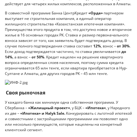
действует для четырех жилых комплексов, расположенных в Алматы.
В совместной программе Банка ЦентрКредит
«Орда»
партнером
выступает не строительная компания, а единый оператор
жилищного строительства «Казахстанская ипотечная компания».
Преимущества этого продукта в том, что доступно новое и вторичное
жилье в 16 основных городах РК. Ставка и размер первоначального
взноса зависят от того, как заявитель будет подтверждать доход. В
случае полного подтверждения ставка составит
12%
, взнос –
от 30%
.
Если доход подтверждается частично, то ставка увеличивается
до
14%
, а взнос –
от 50%
. Кредит нацелен на решение квартирного
вопроса определенных слоев населения, поэтому сумма кредита
ограничивается 65 млн тенге, если квартира приобретается в Нур-
Султане и Алматы, для других городов РК – 45 млн тенге.
Своя рыночная
У каждого банка как минимум одна собственная программа. У
Сбербанка –
«Жилищный проект»
, у БЦК –
«Ипотека»
, у Народного
их две –
«Ипотека» и Halyk Sale.
Конкурировать с льготной ипотекой
и совместными с застройщиками программами им позволяет одно
или несколько преимуществ, которые нацелены на конкретный
клиентский сегмент.