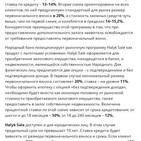
ставка по кредиту –
13–14%
. Вторая схема ориентирована на всех
клиентов, по ней предусмотрен стандартный для рынка размер
первоначального взноса
в 20%
, а стоимость заемных средств чуть
выше, чем по первой схеме, и колеблется в пределах
14–15,2%.
Конкурентное преимущество этой программы в том, что при
предоставлении дополнительного залога заявитель освобож­дается
от требования предоставлять первоначальный взнос.
Народный банк позиционирует рыночную программу Halyk Sale как
продукт с льготными условиями. Halyk Sale оформляется для
приобретения залогового имущества, находящегося в банке, и
недвижимости, являющейся собственностью Народного. Для
физических лиц предлагаются две опции – с подтверждением и без
подтверждения дохода. В первом случае минимальный размер
первоначального взноса составляет
20%
, ставка – на уровне
11%
.
Чтобы оформить ипотеку с опцией «без подтверждения дохода»,
необходимо будет внести как минимум половину от рыночной
стоимости приобретаемого залогового имущества, также
предоставить в залог собственную недвижимость. Величина
процентной ставки по этой схеме зависит от срока кредитования: от
шести и до 18 месяцев –
10%
, от 18 до 240 месяцев –
12%.
Halyk Sale
доступен и для юридических лиц. В этом случае
предельный срок не превышает 10 лет. Ставка кредита будет
зависеть от размера первоначального взноса и срока. Если клиент