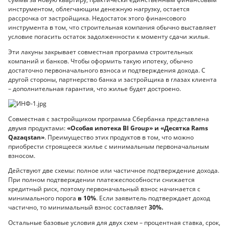
инструментом, облегчающим денежную нагрузку, остается
рассрочка от застройщика. Недостаток этого финансового
инструмента в том, что строительная компания обычно выставляет
условие погасить остаток задолженности к моменту сдачи жилья.
Эти лакуны закрывает совместная программа строительных
компаний и банков. Чтобы оформить такую ипотеку, обычно
достаточно первоначального взноса и подтверждения дохода. С
другой стороны, партнерство банка и застройщика в глазах клиента
– дополнительная гарантия, что жилье будет достроено.
Совместная с застройщиком программа Сбербанка представлена
двумя продуктами:
«Особая ипотека BI Group» и «Десятка Rams
Qazaqstan»
. Преимущество этих продуктов в том, что можно
приобрести строящееся жилье с минимальным первоначальным
взносом.
Действуют две схемы: полное или частичное подтверждение дохода.
При полном подтверждении платежеспособности снижается
кредитный риск, поэтому первоначальный взнос начинается с
минимального порога
в 10%
. Если заявитель подтверждает доход
частично, то минимальный взнос составляет
30%.
Остальные базовые условия для двух схем – процентная ставка, срок,