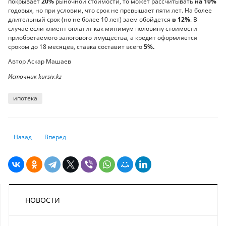
покрывает
20%
рыночной стоимости, то может рассчитывать
на 10%
годовых, но при условии, что срок не превышает пяти лет. На более
длительный срок (но не более 10 лет) заем обойдется
в 12%
. В
случае если клиент оплатит как минимум половину стоимости
приобретаемого залогового имущества, а кредит оформляется
сроком до 18 месяцев, ставка составит всего
5%.
Автор Аскар Машаев
Источник kursiv.kz
ипотека
Предыдущий: Почему в Казахстане купить автомобиль в базовой ком
Следующий: Сколько денег накопил среднестатистический 
Назад
Вперед
НОВОСТИ