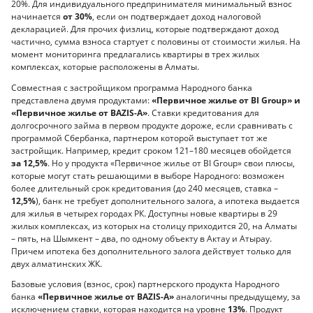
20%. Для индивидуального предпринимателя минимальный взнос
начинается
от 30%
, если он подтверждает доход налоговой
декларацией. Для прочих физлиц, которые подтверждают доход
частично, сумма взноса стартует с половины от стоимости жилья. На
момент мониторинга предлагались квартиры в трех жилых
комплексах, которые расположены в Алматы.
Совместная с застройщиком программа Народного банка
представлена двумя продуктами:
«Первичное жилье от BI Group» и
«Первичное жилье от BAZIS-A»
. Ставки кредитования для
долгосрочного займа в первом продукте дороже, если сравнивать с
программой Сбербанка, партнером которой выступает тот же
застройщик. Например, кредит сроком 121–180 месяцев обойдется
за 12,5%
. Но у продукта «Первичное жилье от BI Group» свои плюсы,
которые могут стать решающими в выборе Народного: возможен
более длительный срок кредитования (до 240 месяцев, ставка –
12,5%
), банк не требует дополнительного залога, а ипотека выдается
для жилья в четырех городах РК. Доступны новые квартиры в 29
жилых комплексах, из которых на столицу приходится 20, на Алматы
– пять, на Шымкент – два, по одному объекту в Актау и Атырау.
Причем ипотека без дополнительного залога действует только для
двух алматинских ЖК.
Базовые условия (взнос, срок) партнерского продукта Народного
банка
«Первичное жилье от BAZIS-A»
аналогичны предыдущему, за
исключением ставки, которая находится на уровне
13%
. Продукт