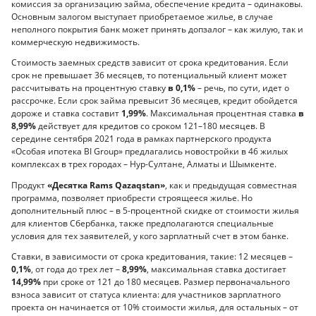
комиссия за организацию займа, обеспечение кредита – одинаковы.
Основным залогом выступает приобретаемое жилье, в случае
неполного покрытия банк может принять допзалог – как жилую, так и
коммерческую недвижимость.
Стоимость заемных средств зависит от срока кредитования. Если
срок не превышает 36 месяцев, то потенциальный клиент может
рассчитывать на процентную ставку
в 0,1%
– речь, по сути, идет о
рассрочке. Если срок займа превысит 36 месяцев, кредит обойдется
дороже и ставка составит
1,99%
. Максимальная процентная ставка
в
8,99%
действует для кредитов со сроком 121–180 месяцев. В
середине сентября 2021 года в рамках партнерского продукта
«Особая ипотека BI Group» предлагались новостройки в 46 жилых
комплексах в трех городах – Нур-Султане, Алматы и Шымкенте.
Продукт
«Десятка Rams Qazaqstan»
, как и предыдущая совместная
программа, позволяет приобрести строящееся жилье. Но
дополнительный плюс – в 5-процентной скидке от стоимости жилья
для клиентов Сбербанка, также предполагаются специальные
условия для тех заявителей, у кого зарплатный счет в этом банке.
Ставки, в зависимости от срока кредитования, такие: 12 месяцев –
0,1%
, от года до трех лет –
8,99%
, максимальная ставка достигает
14,99%
при сроке от 121 до 180 месяцев. Размер первоначального
взноса зависит от статуса клиента: для участников зарплатного
проекта он начинается от 10% стоимости жилья, для остальных – от