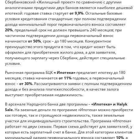
Сбербанковский «Жилищный проект» по сравнению с другими
аналогичными продуктами двух банков является наиболее дешевой
ипотекой: годовая ставка стартует
от 9,9%
. Остальные базовые
условия кредитования стандартные: при полном подтверждении
дохода минимальный порог первоначального взноса составляет
20%
, предельный срок не должен превышать 240 месяцев; при
частичном подтверждении дохода первоначальный взнос
начинается
от 50%
, срок – до 180 месяцев. Конкурентное
преимущество этого продукта в том, что кредит может быть
оформлен для приобретения жилого дома, а для заявителя,
получающего зарплату через Сбербанк, действуют специальные
условия.
Рыночная программа БЦК
« Ипотека»
предлагает ипотеку до 180
месяцев, ставка начинается
от 11%
годовых, а первоначальный
взнос –
от 30%.
Рассматриваются заявки с полным подтверждением
дохода и без анализа платежеспособности, в качестве залога
выступает приобретаемая недвижимость.
В арсенале Народного банка две программы –
«Ипотека» и Halyk
Sale.
На заемные деньги по программе «Ипотека» можно приобрести
как готовую, так и строящуюся недвижимость, также земельные
участки для индивидуального строительства. Программа «Ипотека»
работает по двум схемам. Первая схема действует для заявителей, у
которых есть зарплатный счет в банке. Для этой категории клиентов
минимальный размер первоначального взноса составляет
10%
, а