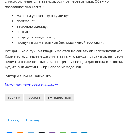
список отличается в зависимости от перевозчика. Обычно
позволяют проносить:
маленькую женскую сумочку;
портмоне;
верхнюю одежду;
зонтик;
вещи для младенцев;
продукты из магазинов беспошлинной торговли.
Все данные о ручной клади имеются на сайтах авиаперевозчиков.
Кроме того, следует еще учитывать, что каждая страна имеет свои
перечни разрешенных и запрещенных вещей для ввоза и вывоза.
Будьте внимательны при сборе чемоданов.
Автор Альбина Панченко
Источник news.obozrevatel.com
туризм
туристы
путешествия
Предыдущий: Как получать пенсию в 250-300 тысяч тенге? В ЕНПФ дал
Следующий: США не будут вводить общенациональный локд
Назад
Вперед