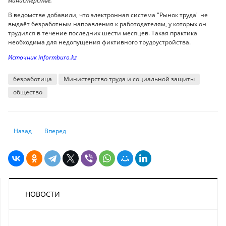
министерстве.
В ведомстве добавили, что электронная система "Рынок труда" не
выдаёт безработным направления к работодателям, у которых он
трудился в течение последних шести месяцев. Такая практика
необходима для недопущения фиктивного трудоустройства.
Источник informburo.kz
безработица
Министерство труда и социальной защиты
общество
Предыдущий: Где лучше всего жить в Казахстане - составлен рейтинг
Следующий: С 1 апреля на Шымбулак разрешат заезжать то
Назад
Вперед
НОВОСТИ