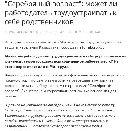
"Серебряный возраст": может ли
работодатель трудоустраивать к
себе родственников
ОПУБЛИКОВАНО: 10.03.2023, 15:47
ПРОСМОТРОВ:
646
Позицию закона разъяснили в Министерстве труда и социальной
защиты населения Казахстана , сообщает informburo.kz .
Может ли работодатель трудоустраивать к себе родственника на
финансируемое государством социальное рабочее место? На
этот вопрос ответили в Минтруда.
Владелец производства написал на официальный портал ведомства
письмо о том, что центр занятости не разрешает ему принять
родственника на работу токарем по программе "Серебряный
возраст". Бизнесмена интересовали возможные основания для
отказа.
"Правила не устанавливают ограничения на совместную работу
близких родственников, супругов на социальных рабочих местах.
Безработных трудоустраивают на социальные рабочие места в
порядке очерёдности согласно дате регистрации в качестве
безработных", – ответили на вопрос предпринимателя в