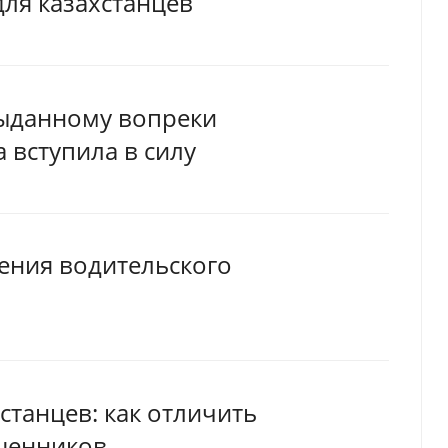
для казахстанцев
выданному вопреки
 вступила в силу
чения водительского
станцев: как отличить
шенников