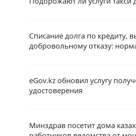
Подорожают ли услуги такси 
Списание долга по кредиту, 
добровольному отказу: норма
eGov.kz обновил услугу полу
удостоверения
Минздрав посетит дома казах
работников ведомства от мо