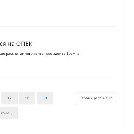
лся на ОПЕК
ошо рассчитанного твита президента Трампа.
17
18
19
Страница 19 из 26
 конец