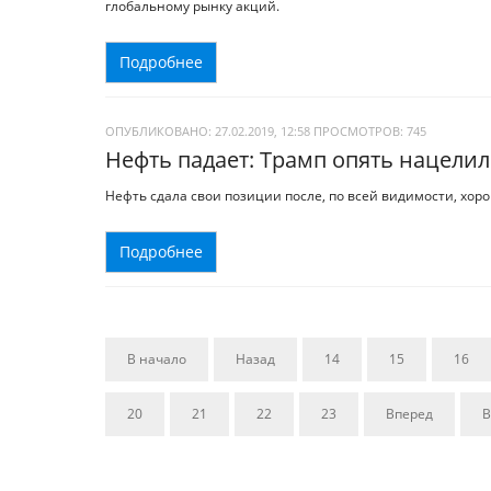
глобальному рынку акций.
Подробнее
ОПУБЛИКОВАНО: 27.02.2019, 12:58
ПРОСМОТРОВ:
745
Нефть падает: Трамп опять нацели
Нефть сдала свои позиции после, по всей видимости, хор
Подробнее
В начало
Назад
14
15
16
20
21
22
23
Вперед
В