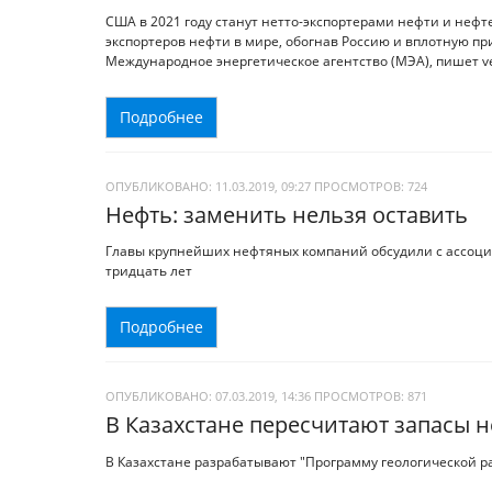
США в 2021 году станут нетто-экспортерами нефти и нефте
экспортеров нефти в мире, обогнав Россию и вплотную п
Международное энергетическое агентство (МЭА), пишет ves
Подробнее
ОПУБЛИКОВАНО: 11.03.2019, 09:27
ПРОСМОТРОВ:
724
Нефть: заменить нельзя оставить
Главы крупнейших нефтяных компаний обсудили с ассоц
тридцать лет
Подробнее
ОПУБЛИКОВАНО: 07.03.2019, 14:36
ПРОСМОТРОВ:
871
В Казахстане пересчитают запасы не
В Казахстане разрабатывают "Программу геологической ра