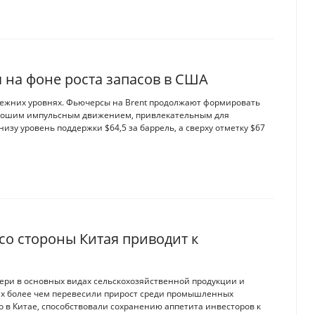
 на фоне роста запасов в США
режних уровнях. Фьючерсы на Brent продолжают формировать
хорошим импульсным движением, привлекательным для
зу уровень поддержки $64,5 за баррель, а сверху отметку $67
со стороны Китая приводит к
ери в основных видах сельскохозяйственной продукции и
х более чем перевесили прирост среди промышленных
 в Китае, способствовали сохранению аппетита инвесторов к