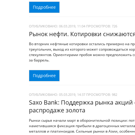
Подробнее
ОПУБЛИКОВАНО: 06.03.2019, 11:04
ПРОСМОТРОВ:
726
Рынок нефти. Котировки снижаются
Во вторник нефтяные котировки остались примерно на п
треугольник, выход из которого может сопровождаться 
спекулянтов. Ориентирами пробоя можно предположить сни
за баррель.
Подробнее
ОПУБЛИКОВАНО: 05.03.2019, 14:37
ПРОСМОТРОВ:
982
Saxo Bank: Поддержка рынка акций 
распродаже золота
Рынки сырья начали март в оборонительной позиции: пот
наметившаяся фиксация прибыли в драгоценных металла
металлов и платиноидов. Сильные рынки в Азии, особенно