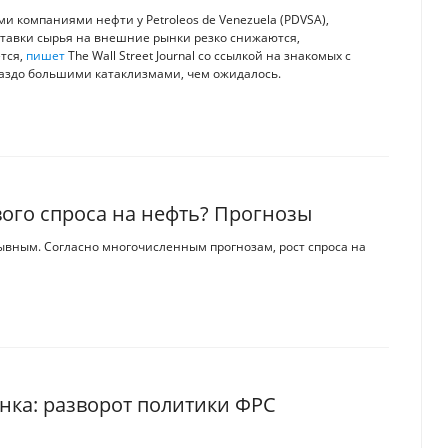
 компаниями нефти у Petroleos de Venezuela (PDVSA),
ставки сырья на внешние рынки резко снижаются,
тся,
пишет
The Wall Street Journal со ссылкой на знакомых с
раздо большими катаклизмами, чем ожидалось.
вого спроса на нефть? Прогнозы
ывным. Согласно многочисленным прогнозам, рост спроса на
нка: разворот политики ФРС