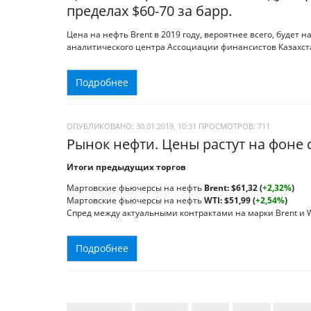
пределах $60-70 за барр.
Цена на нефть Brent в 2019 году, вероятнее всего, будет н
аналитического центра Ассоциации финансистов Казахст
Подробнее
ОПУБЛИКОВАНО: 30.01.2019, 10:31
ПРОСМОТРОВ:
711
Рынок нефти. Цены растут на фоне
Итоги предыдущих торгов
Мартовские фьючерсы на нефть
Brent:
$61,32 (
+2,32%
)
Мартовские фьючерсы на нефть
WTI:
$51,99 (
+2,54%
)
Спред между актуальными контрактами на марки Brent и WT
Подробнее