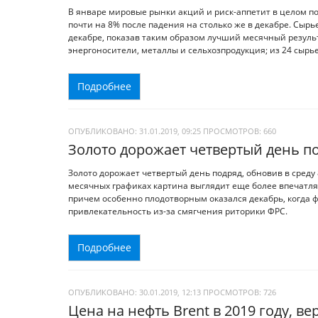
В январе мировые рынки акций и риск-аппетит в целом п
почти на 8% после падения на столько же в декабре. Сырь
декабре, показав таким образом лучший месячный результа
энергоносители, металлы и сельхозпродукция; из 24 сырь
Подробнее
ОПУБЛИКОВАНО: 31.01.2019, 09:25
ПРОСМОТРОВ:
660
Золото дорожает четвертый день п
Золото дорожает четвертый день подряд, обновив в среду
месячных графиках картина выглядит еще более впечатля
причем особенно плодотворным оказался декабрь, когда 
привлекательность из-за смягчения риторики ФРС.
Подробнее
ОПУБЛИКОВАНО: 30.01.2019, 12:13
ПРОСМОТРОВ:
726
Цена на нефть Brent в 2019 году, ве