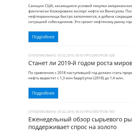
Санкции США, касающиеся условий покупки американскими
фактически блокировали экспорт нефти из Венесуэлы. По
нефтехранилища быстро заполняются, а добыча сокращае
ситуацией собеседников. Это грозит нефтяному рынку го
Подробнее
ОПУБЛИКОВАНО: 05.02.2019, 09:55
ПРОСМОТРОВ:
828
Станет ли 2019-й годом роста миро
По сравнению с 2018 наступивший год должен стать прор
нефть вырастет с 1,3 млн барр/сутки (2018) до 1,4 млн.
Подробнее
ОПУБЛИКОВАНО: 05.02.2019, 09:33
ПРОСМОТРОВ:
903
Еженедельный обзор сырьевого ры
поддерживает спрос на золото