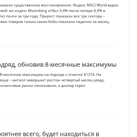
оказали существенное восстановление. Индекс MSCI World вырос
евой же индекс Bloomberg отбил 5,4% после потери 6,9% в
т почти за три года. Прирост показали все три сектора –
евых товаров только какао-бобы показали падение за месяц.
одряд, обновив 8-месячные максимумы
 8-месячные максимумы на подходе к отметке $1316. На
юще – металл завершает ростом четвертый месяц кряду,
финансовые рынки паниковали, а доллар терял
роятнее всего, будет находиться в