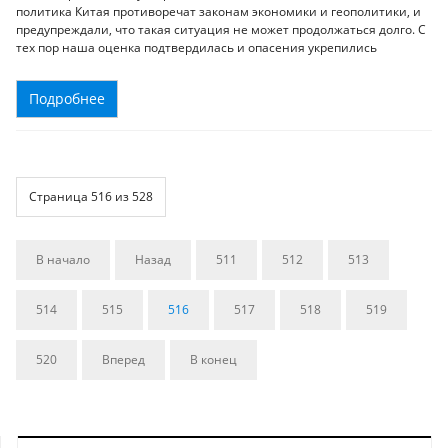
политика Китая противоречат законам экономики и геополитики, и
предупреждали, что такая ситуация не может продолжаться долго. С
тех пор наша оценка подтвердилась и опасения укрепились
Подробнее
Страница 516 из 528
В начало
Назад
511
512
513
514
515
516
517
518
519
520
Вперед
В конец