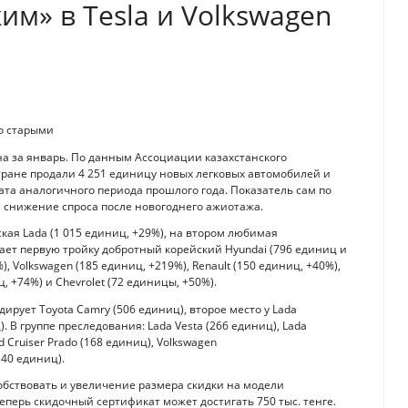
им» в Tesla и Volkswagen
со старыми
а за январь. По данным Ассоциации казахстанского
стране продали 4 251 единицу новых легковых автомобилей и
ата аналогичного периода прошлого года. Показатель сам по
я снижение спроса после новогоднего ажиотажа.
ая Lada (1 015 единиц, +29%), на втором любимая
кает первую тройку добротный корейский Hyundai (796 единиц и
), Volkswagen (185 единиц, +219%), Renault (150 единиц, +40%),
, +74%) и Chevrolet (72 единицы, +50%).
ирует Toyota Camry (506 единиц), второе место у Lada
). В группе преследования: Lada Vesta (266 единиц), Lada
d Cruiser Prado (168 единиц), Volkswagen
140 единиц).
обствовать и увеличение размера скидки на модели
еперь скидочный сертификат может достигать 750 тыс. тенге.