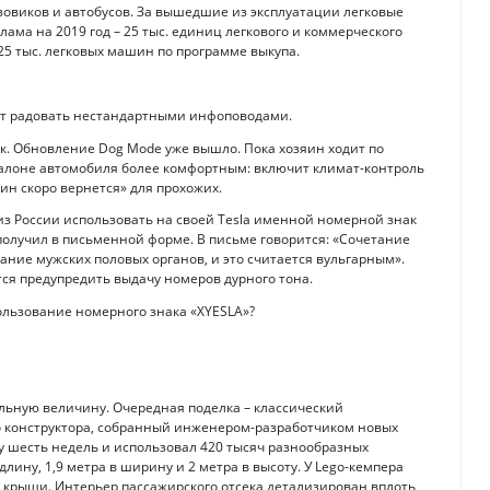
зовиков и автобусов. За вышедшие из эксплуатации легковые
лама на 2019 год – 25 тыс. единиц легкового и коммерческого
25 тыс. легковых машин по программе выкупа.
т радовать нестандартными инфоповодами.
ак. Обновление Dog Mode уже вышло. Пока хозяин ходит по
салоне автомобиля более комфортным: включит климат-контроль
н скоро вернется» для прохожих.
из России использовать на своей Tesla именной номерной знак
получил в письменной форме. В письме говорится: «Сочетание
ание мужских половых органов, и это считается вульгарным».
ся предупредить выдачу номеров дурного тона.
ользование номерного знака «XYESLA»?
льную величину. Очередная поделка – классический
го конструктора, собранный инженером-разработчиком новых
у шесть недель и использовал 420 тысяч разнообразных
 длину, 1,9 метра в ширину и 2 метра в высоту. У Lego-кемпера
я крыши. Интерьер пассажирского отсека детализирован вплоть