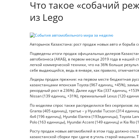
Что такое «собачий реж
из Legо
Авторынок Казахстана: рост продаж новых авто и борьба 
Подведены итоги продаж официальных дилеров Казахстан
автобизнеса (АКАБ), в первом месяце 2019 года в нашей 
легкой коммерческой техники, что на 36% больше результ
себе выдающийся, ведь в январе, как правило, отмечаетс
Лидеры продаж прежние: на первом месте бюджетная русск
казахстанцами японская Toyota (967 единиц, +45%), замы
рекордный рост в 236%). Далее идут Kia (337 единиц, +153%
Nissan (139 единиц, +31%), премиальный Lexus (120 единиц
По моделям спрос также распределился без сюрпризов: лид
Granta (405 единиц), третье – у Hyundai Tucson (314 единиц
4x4 (196 единиц), Hyundai Elantra (193единицы), Toyota Lan
Polo (163 единицы), Hyundai Accent (149 единиц) и Kia Rio (
Росту продаж новых автомобилей в этом году должно спос
казахстанской сборки при сдаче в утиль старой машины. Т