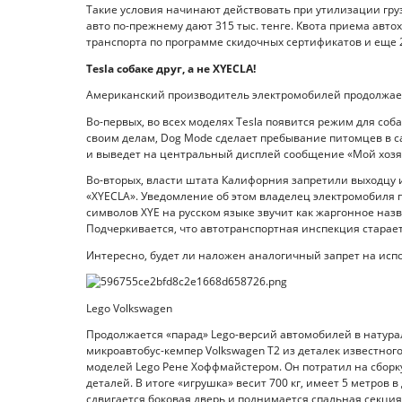
Такие условия начинают действовать при утилизации гру
авто по-прежнему дают 315 тыс. тенге. Квота приема автох
транспорта по программе скидочных сертификатов и еще 
Tesla собаке друг, а не XYECLA!
Американский производитель электромобилей продолжае
Во-первых, во всех моделях Tesla появится режим для соб
своим делам, Dog Mode сделает пребывание питомцев в 
и выведет на центральный дисплей сообщение «Мой хозяи
Во-вторых, власти штата Калифорния запретили выходцу 
«XYECLA». Уведомление об этом владелец электромобиля 
символов XYE на русском языке звучит как жаргонное назв
Подчеркивается, что автотранспортная инспекция старает
Интересно, будет ли наложен аналогичный запрет на исп
Lego Volkswagen
Продолжается «парад» Lego-версий автомобилей в натура
микроавтобус-кемпер Volkswagen Т2 из деталек известно
моделей Lego Рене Хоффмайстером. Он потратил на сборк
деталей. В итоге «игрушка» весит 700 кг, имеет 5 метров в
сдвигается боковая дверь и поднимается спальная секци