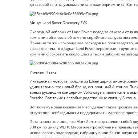
до газовой плиты, умывальника и радиоприемника. Вот тол
Минус Land Rover Discovery SVX
Очередной «облом» от Land Rover: вслед за отказом от вы
компания объявила об отмене серийного выпуска экстрема
Причина та же – сокращение расходов на производство, ч
связано с тем, что Jaguar Land Rover переживает трудные
компанию сократить около шести тысяч рабочих на завод
Именем Пьеха
Интересная новость пришла из Швейцарии: анонсирован сп
удивительно: это новый бренд, основанный Антоном Пьех
время руководил концерном Volkswagen, является его ак
Porsche. Вот такие неслабые родственные связи у Антона.
Вот почему новая компания Piëch делает такие громкие з
отсутствие необходимости поддерживать массовое произ
Пока известно лишь, что Mark Zero представляет собой дв
500 км по циклу WLTP. Масса электромобиля не превышае
использовать водородную, гибридную или бензиновую сил