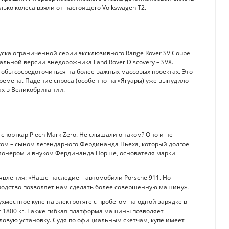
ько колеса взяли от настоящего Volkswagen Т2.
пуска ограниченной серии эксклюзивного Range Rover SV Coupe
льной версии внедорожника Land Rover Discovery – SVX.
тобы сосредоточиться на более важных массовых проектах. Это
 времена. Падение спроса (особенно на «Ягуары) уже вынудило
ах в Великобритании.
орткар Piëch Mark Zero. Не слышали о таком? Оно и не
ом – сыном легендарного Фердинанда Пьеха, который долгое
ционером и внуком Фердинанда Порше, основателя марки
аявления: «Наше наследие – автомобили Porsche 911. Но
водство позволяет нам сделать более совершенную машину».
ухместное купе на электротяге с пробегом на одной зарядке в
т 1800 кг. Также гибкая платформа машины позволяет
овую установку. Судя по официальным скетчам, купе имеет