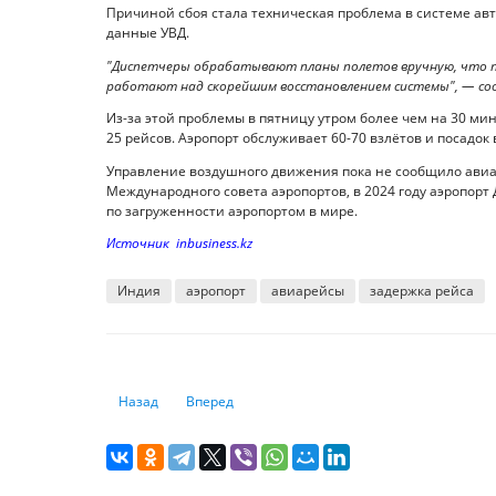
Причиной сбоя стала техническая проблема в системе а
данные УВД.
"Диспетчеры обрабатывают планы полетов вручную, что п
работают над скорейшим восстановлением системы", — соо
Из-за этой проблемы в пятницу утром более чем на 30 мин
25 рейсов. Аэропорт обслуживает 60-70 взлётов и посадок в
Управление воздушного движения пока не сообщило авиа
Международного совета аэропортов, в 2024 году аэропорт 
по загруженности аэропортом в мире.
Источник inbusiness.kz
Индия
аэропорт
авиарейсы
задержка рейса
Предыдущий: Дубай возглавил рейтинг лучших городов 
Следующий: ЕС расширил запрет российских пл
Назад
Вперед