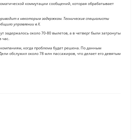
втоматической коммутации сообщений, которая обрабатывает
риводит к некоторым задержкам. Технические специалисты
бщило управлении в X.
ут задержалось около 70-80 вылетов, а в четверг были затронуты
 час.
компаниям, когда проблема будет решена. По данным
Дели обслужил около 78 млн пассажиров, что делает его девятым
для богатых людей
атежных сервисов, в том числе СБП и карт "Мир"